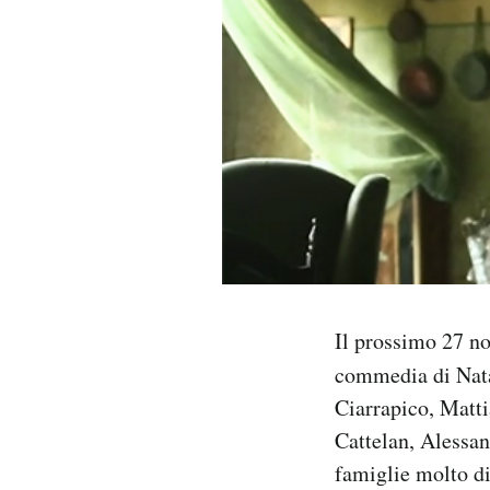
PODCAST
NEWSLETTER
I MIEI PREFERITI
SHOP
CALENDARIO
Il prossimo 27 n
commedia di Natal
AREA PERSONALE
Ciarrapico, Matti
Cattelan, Alessan
Area Personale
famiglie molto di
Newsletter