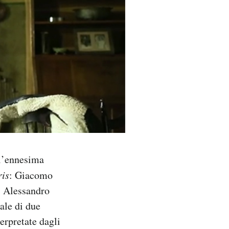
 l’ennesima
ris
: Giacomo
ti Alessandro
ale di due
erpretate dagli