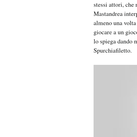
stessi attori, ch
Notifiche mobile
Mastandrea inter
Regala il Post
Hai bisogno di aiuto?
almeno una volta 
Esci
giocare a un gioc
lo spiega dando m
Spurchiafiletto.