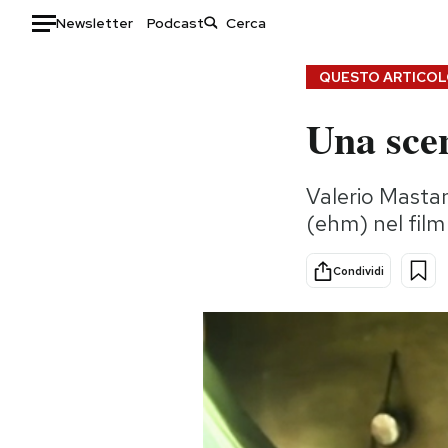
Newsletter
Podcast
Auto
QUESTO ARTICOLO
Una sce
HOME
Italia
Moda
Valerio Mastan
Mondo
Libri
(ehm) nel film 
Politica
Consumismi
Tecnologia
Storie/Idee
Condividi
Internet
Ok Boomer!
Scienza
Media
Cultura
Europa
Economia
Altrecose
Sport
Mondiali calcio 2026