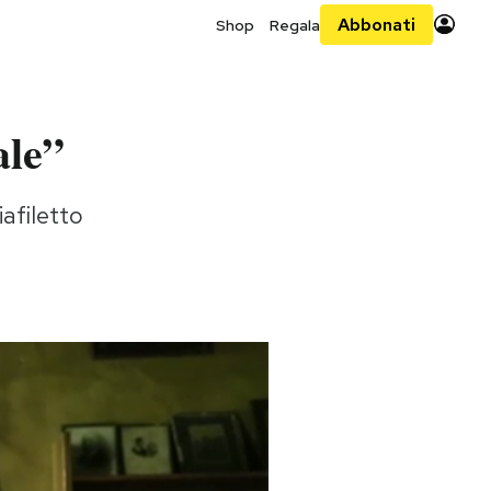
Abbonati
Shop
Regala
ale”
afiletto