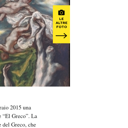
LE
ALTRE
FOTO
braio 2015 una
e “El Greco”. La
e del Greco, che