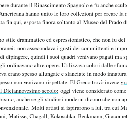
pere durante il Rinascimento Spagnolo e fu anche sculto
Americana hanno unito le loro collezioni per creare la 
ta fin qui, esposta finora soltanto al Museo del Prado 
o stile drammatico ed espressionistico, che non fu del 
oranei: non assecondava i gusti dei committenti e impo
 dipingere, quindi i suoi quadri venivano pagati ma s
li ordinavano altre opere. Utilizzava colori dalle sfumat
eva erano spesso allungate e slanciate in modo innatura
spesso non venivano rispettate. El Greco trovò invece
gr
l Diciannovesimo secolo:
oggi viene considerato come 
bismo, anche se gli studiosi moderni dicono che non ap
nvenzionale. Molti artisti si ispirarono a lui, tra cui 
ani, Matisse, Chagall, Kokoschka, Beckmann, Giacomett