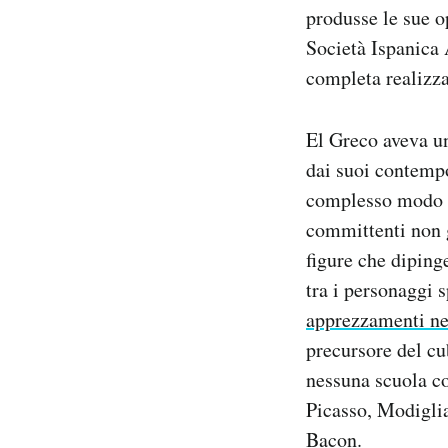
produsse le sue o
Notifiche mobile
Regala il Post
Società Ispanica 
Hai bisogno di aiuto?
completa realizza
Esci
El Greco aveva un
dai suoi contemp
complesso modo di
committenti non g
figure che diping
tra i personaggi 
apprezzamenti ne
precursore del cu
nessuna scuola co
Picasso, Modigli
Bacon.