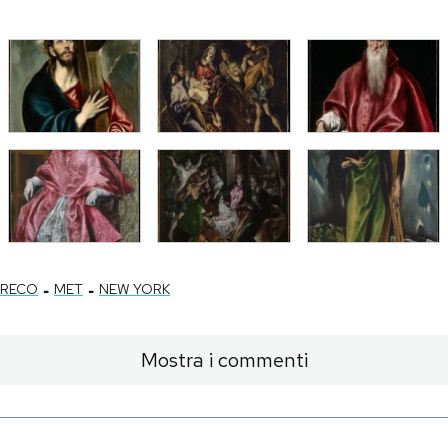
-
-
GRECO
MET
NEW YORK
Mostra i commenti