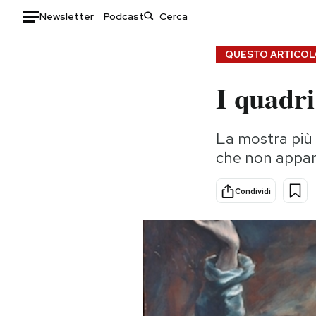
Newsletter
Podcast
Auto
QUESTO ARTICOLO
I quadr
HOME
Italia
Moda
La mostra più 
Mondo
Libri
che non appar
Politica
Consumismi
Tecnologia
Storie/Idee
Condividi
Internet
Ok Boomer!
Scienza
Media
Cultura
Europa
Economia
Altrecose
Sport
Mondiali calcio 2026