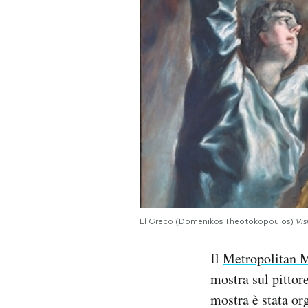
PODCAST
NEWSLETTER
I MIEI PREFERITI
SHOP
CALENDARIO
El Greco (Domenikos Theotokopoulos)
Vis
AREA PERSONALE
Il
Metropolitan 
mostra sul pitto
Area Personale
mostra è stata or
Newsletter