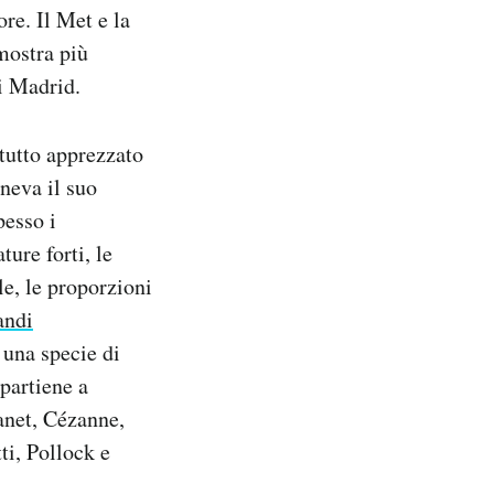
re. Il Met e la
mostra più
di Madrid.
tutto apprezzato
neva il suo
pesso i
ure forti, le
le, le proporzioni
andi
una specie di
partiene a
Manet, Cézanne,
i, Pollock e