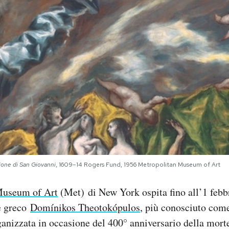
ione di San Giovanni
, 1609–14 Rogers Fund, 1956 Metropolitan Museum of Art
Museum of Art
(Met) di New York ospita fino all’1 feb
re greco
Domínikos Theotokópulos
, più conosciuto com
ganizzata in occasione del 400° anniversario della mort