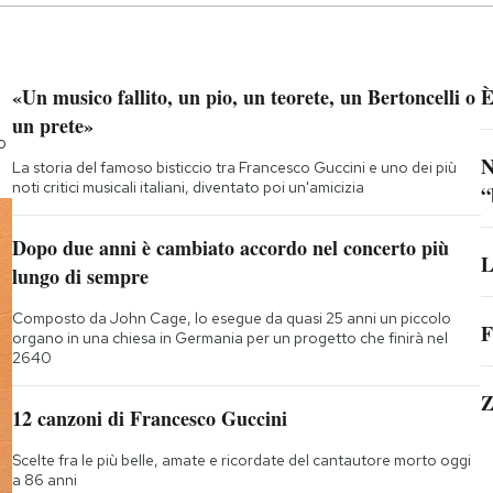
«Un musico fallito, un pio, un teorete, un Bertoncelli o
È
un prete»
o
N
La storia del famoso bisticcio tra Francesco Guccini e uno dei più
noti critici musicali italiani, diventato poi un'amicizia
“
Dopo due anni è cambiato accordo nel concerto più
L
lungo di sempre
Composto da John Cage, lo esegue da quasi 25 anni un piccolo
F
organo in una chiesa in Germania per un progetto che finirà nel
2640
Z
12 canzoni di Francesco Guccini
Scelte fra le più belle, amate e ricordate del cantautore morto oggi
a 86 anni