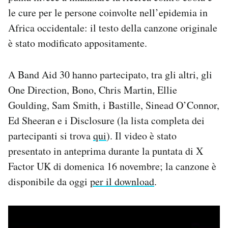
Notifiche mobile
le cure per le persone coinvolte nell’epidemia in
Regala il Post
Africa occidentale: il testo della canzone originale
Hai bisogno di aiuto?
è stato modificato appositamente.
Esci
A Band Aid 30 hanno partecipato, tra gli altri, gli
One Direction, Bono, Chris Martin, Ellie
Goulding, Sam Smith, i Bastille, Sinead O’Connor,
Ed Sheeran e i Disclosure (la lista completa dei
partecipanti si trova
qui
). Il video è stato
presentato in anteprima durante la puntata di X
Factor UK di domenica 16 novembre; la canzone è
disponibile da oggi
per il download
.