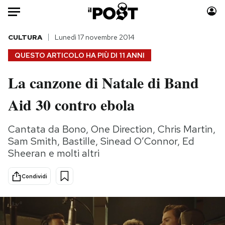
Auto
CULTURA
Lunedì 17 novembre 2014
QUESTO ARTICOLO HA PIÙ DI
11 ANNI
HOME
La canzone di Natale di Band
Italia
Moda
Aid 30 contro ebola
Mondo
Libri
Politica
Consumismi
Cantata da Bono, One Direction, Chris Martin,
Tecnologia
Storie/Idee
Sam Smith, Bastille, Sinead O’Connor, Ed
Internet
Ok Boomer!
Sheeran e molti altri
Scienza
Media
Cultura
Europa
Condividi
Economia
Altrecose
Sport
Mondiali calcio 2026