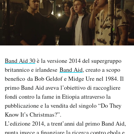
PODCAST
NEWSLETTER
I MIEI PREFERITI
Band Aid 30
è la versione 2014 del supergruppo
britannico e irlandese
Band Aid
, creato a scopo
SHOP
benefico da Bob Geldof e Midge Ure nel 1984. Il
primo Band Aid aveva l’obiettivo di raccogliere
CALENDARIO
fondi contro la fame in Etiopia attraverso la
pubblicazione e la vendita del singolo “Do They
AREA PERSONALE
Know It’s Christmas?”.
L’edizione 2014, a trent’anni dal primo Band Aid,
Area Personale
Newsletter
punta invece a finanziare la ricerca contro ebola e