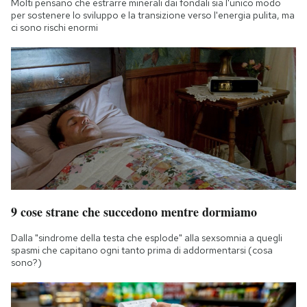
Molti pensano che estrarre minerali dai fondali sia l'unico modo
per sostenere lo sviluppo e la transizione verso l'energia pulita, ma
ci sono rischi enormi
9 cose strane che succedono mentre dormiamo
Dalla "sindrome della testa che esplode" alla sexsomnia a quegli
spasmi che capitano ogni tanto prima di addormentarsi (cosa
sono?)