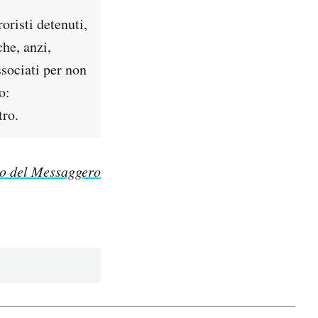
oristi detenuti,
he, anzi,
ssociati per non
o:
tro.
to del Messaggero