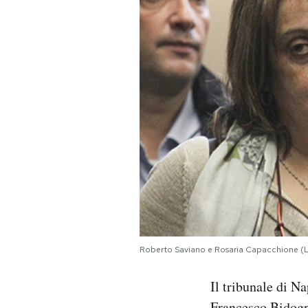
PODCAST
NEWSLETTER
I MIEI PREFERITI
SHOP
CALENDARIO
Roberto Saviano e Rosaria Capacchione (
AREA PERSONALE
Area Personale
Il tribunale di N
Newsletter
Francesco Bidogne