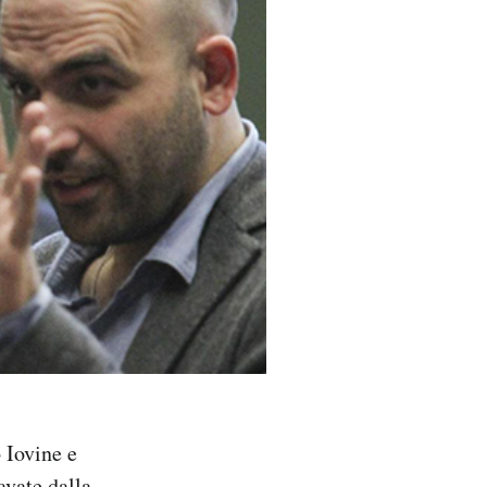
 Iovine e
avate dalla