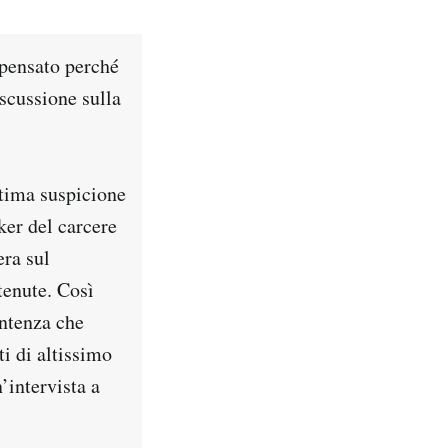
 pensato perché
iscussione sulla
ttima suspicione
ker del carcere
era sul
tenute. Così
entenza che
i di altissimo
’intervista a