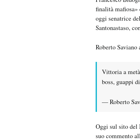
Notifiche mobile
finalità mafiosa»
Regala il Post
oggi senatrice de
Hai bisogno di aiuto?
Santonastaso, co
Esci
Roberto Saviano 
Vittoria a met
boss, guappi di
— Roberto Sav
Oggi sul sito de
suo commento all