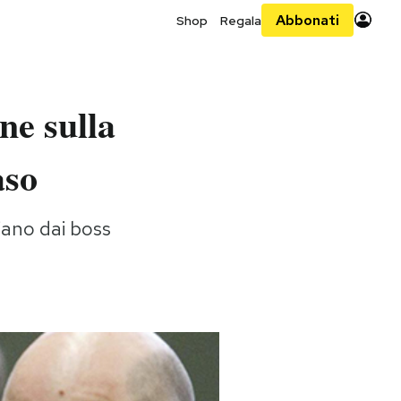
Abbonati
Shop
Regala
ne sulla
aso
iano dai boss