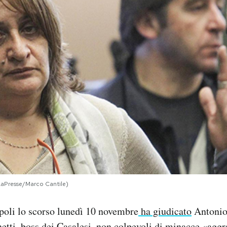
LaPresse/Marco Cantile)
apoli lo scorso lunedì 10 novembre
ha giudicato
Antonio
tti, boss dei Casalesi, non colpevoli di minacce «aggr