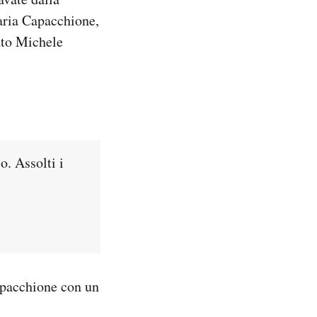
saria Capacchione,
ato Michele
o. Assolti i
apacchione con un