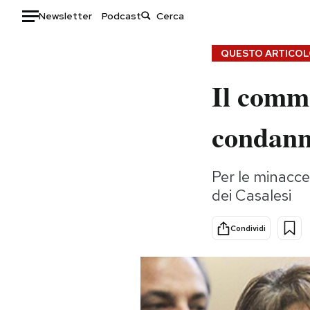
Newsletter
Podcast
Auto
QUESTO ARTICOLO
Il comm
HOME
Italia
Moda
condann
Mondo
Libri
Politica
Consumismi
Per le minacce
Tecnologia
Storie/Idee
dei Casalesi
Internet
Ok Boomer!
Scienza
Media
Condividi
Cultura
Europa
Economia
Altrecose
Sport
Mondiali calcio 2026