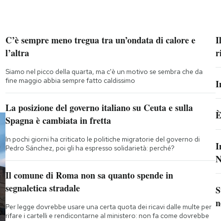
C’è sempre meno tregua tra un’ondata di calore e
I
l’altra
r
Siamo nel picco della quarta, ma c'è un motivo se sembra che da
fine maggio abbia sempre fatto caldissimo
I
La posizione del governo italiano su Ceuta e sulla
È
Spagna è cambiata in fretta
In pochi giorni ha criticato le politiche migratorie del governo di
I
Pedro Sánchez, poi gli ha espresso solidarietà: perché?
N
Il comune di Roma non sa quanto spende in
segnaletica stradale
S
n
Per legge dovrebbe usare una certa quota dei ricavi dalle multe per
rifare i cartelli e rendicontarne al ministero: non fa come dovrebbe