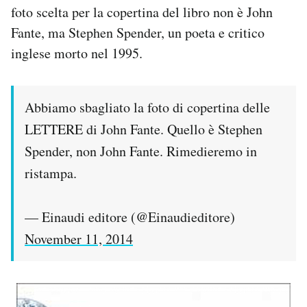
foto scelta per la copertina del libro non è John
Notifiche mobile
Regala il Post
Fante, ma Stephen Spender, un poeta e critico
Hai bisogno di aiuto?
inglese morto nel 1995.
Esci
Abbiamo sbagliato la foto di copertina delle
LETTERE di John Fante. Quello è Stephen
Spender, non John Fante. Rimedieremo in
ristampa.
— Einaudi editore (@Einaudieditore)
November 11, 2014