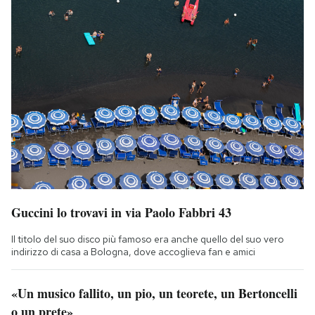
Guccini lo trovavi in via Paolo Fabbri 43
Il titolo del suo disco più famoso era anche quello del suo vero
indirizzo di casa a Bologna, dove accoglieva fan e amici
«Un musico fallito, un pio, un teorete, un Bertoncelli
o un prete»