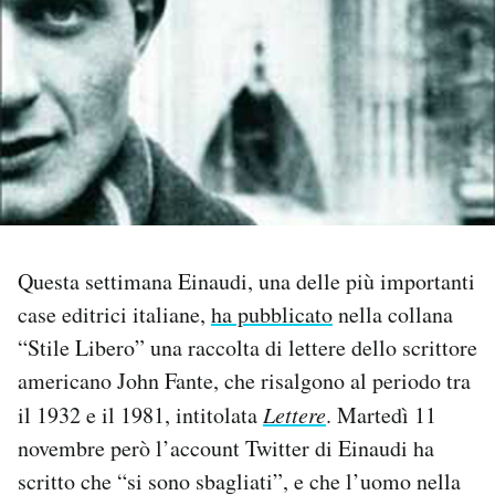
PODCAST
NEWSLETTER
I MIEI PREFERITI
SHOP
Questa settimana Einaudi, una delle più importanti
case editrici italiane,
ha pubblicato
nella collana
CALENDARIO
“Stile Libero” una raccolta di lettere dello scrittore
americano John Fante, che risalgono al periodo tra
AREA PERSONALE
il 1932 e il 1981, intitolata
Lettere
. Martedì 11
novembre però l’account Twitter di Einaudi ha
Area Personale
scritto che “si sono sbagliati”, e che l’uomo nella
Newsletter