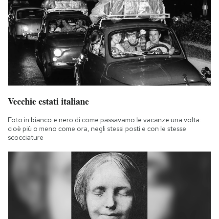
Vecchie estati italiane
Foto in bianco e nero di come passavamo le vacanze una volta:
cioè più o meno come ora, negli stessi posti e con le stesse
scocciature