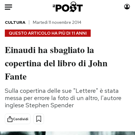
Auto
CULTURA
Martedì 11 novembre 2014
QUESTO ARTICOLO HA PIÙ DI
11 ANNI
HOME
Einaudi ha sbagliato la
Italia
Moda
copertina del libro di John
Mondo
Libri
Politica
Consumismi
Fante
Tecnologia
Storie/Idee
Internet
Ok Boomer!
Sulla copertina delle sue "Lettere" è stata
Scienza
Media
messa per errore la foto di un altro, l'autore
Cultura
Europa
inglese Stephen Spender
Economia
Altrecose
Condividi
Sport
Mondiali calcio 2026