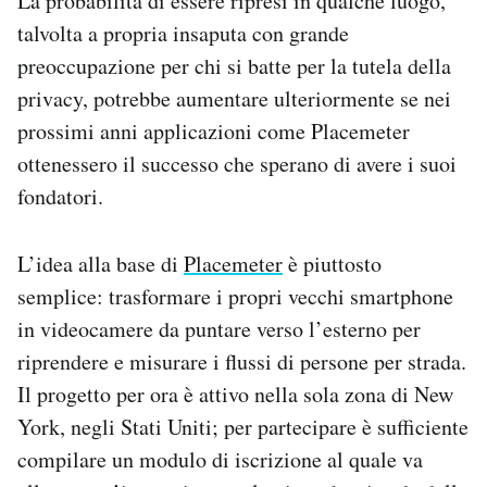
La probabilità di essere ripresi in qualche luogo,
Notifiche mobile
talvolta a propria insaputa con grande
Regala il Post
preoccupazione per chi si batte per la tutela della
Hai bisogno di aiuto?
privacy, potrebbe aumentare ulteriormente se nei
Esci
prossimi anni applicazioni come Placemeter
ottenessero il successo che sperano di avere i suoi
fondatori.
L’idea alla base di
Placemeter
è piuttosto
semplice: trasformare i propri vecchi smartphone
in videocamere da puntare verso l’esterno per
riprendere e misurare i flussi di persone per strada.
Il progetto per ora è attivo nella sola zona di New
York, negli Stati Uniti; per partecipare è sufficiente
compilare un modulo di iscrizione al quale va