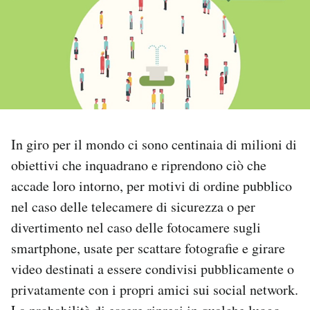
PODCAST
NEWSLETTER
I MIEI PREFERITI
In giro per il mondo ci sono centinaia di milioni di
obiettivi che inquadrano e riprendono ciò che
SHOP
accade loro intorno, per motivi di ordine pubblico
nel caso delle telecamere di sicurezza o per
CALENDARIO
divertimento nel caso delle fotocamere sugli
smartphone, usate per scattare fotografie e girare
AREA PERSONALE
video destinati a essere condivisi pubblicamente o
Area Personale
privatamente con i propri amici sui social network.
Newsletter