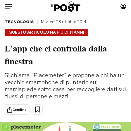
Auto
TECNOLOGIA
Martedì 28 ottobre 2014
QUESTO ARTICOLO HA PIÙ DI
11 ANNI
HOME
L’app che ci controlla dalla
Italia
Moda
finestra
Mondo
Libri
Politica
Consumismi
Si chiama "Placemeter" e propone a chi ha un
Tecnologia
Storie/Idee
vecchio smartphone di puntarlo sul
Internet
Ok Boomer!
marciapiede sotto casa per raccogliere dati sui
Scienza
Media
flussi di persone e mezzi
Cultura
Europa
Economia
Altrecose
Condividi
Sport
Mondiali calcio 2026