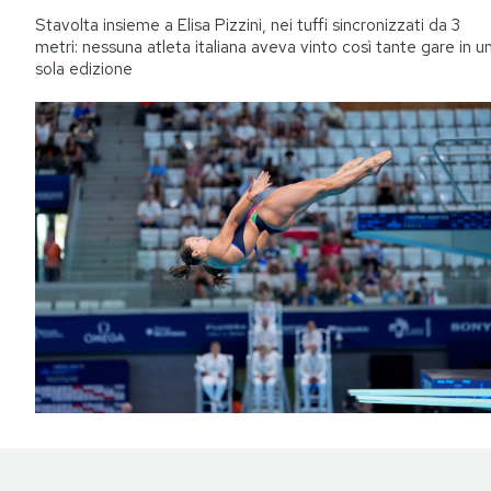
Stavolta insieme a Elisa Pizzini, nei tuffi sincronizzati da 3
metri: nessuna atleta italiana aveva vinto così tante gare in u
sola edizione