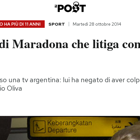
 HA PIÙ DI
11 ANNI
SPORT
Martedì 28 ottobre 2014
 di Maradona che litiga con
o una tv argentina: lui ha negato di aver colpi
io Oliva