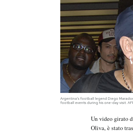
PODCAST
NEWSLETTER
I MIEI PREFERITI
SHOP
CALENDARIO
Argentina's football legend Diego Maradona 
football events during his one-day visit.
AREA PERSONALE
Un video girato 
Area Personale
Oliva, è stato tr
Newsletter