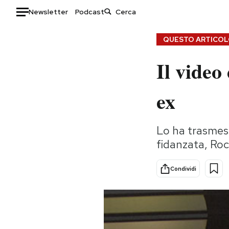
Newsletter
Podcast
Auto
QUESTO ARTICOLO
Il video
HOME
Italia
Moda
ex
Mondo
Libri
Politica
Consumismi
Lo ha trasmess
Tecnologia
Storie/Idee
fidanzata, Roc
Internet
Ok Boomer!
Scienza
Media
Condividi
Cultura
Europa
Economia
Altrecose
Sport
Mondiali calcio 2026