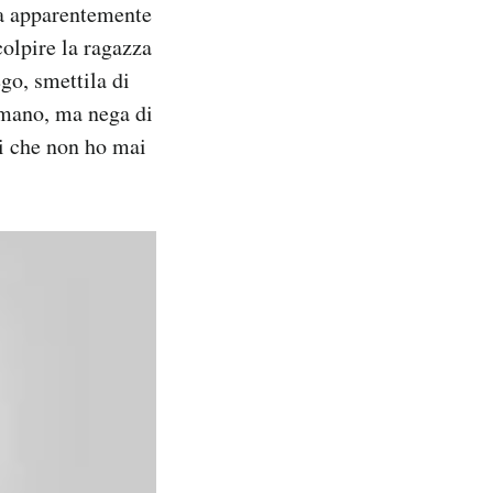
na apparentemente
colpire la ragazza
go, smettila di
i mano, ma nega di
li che non ho mai