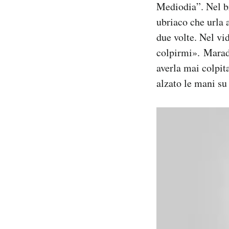
Mediodia”. Nel b
Notifiche mobile
ubriaco che urla 
Regala il Post
Hai bisogno di aiuto?
due volte. Nel vid
Esci
colpirmi». Mara
averla mai colpita
alzato le mani su 