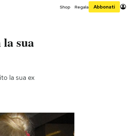
Abbonati
Shop
Regala
 la sua
to la sua ex