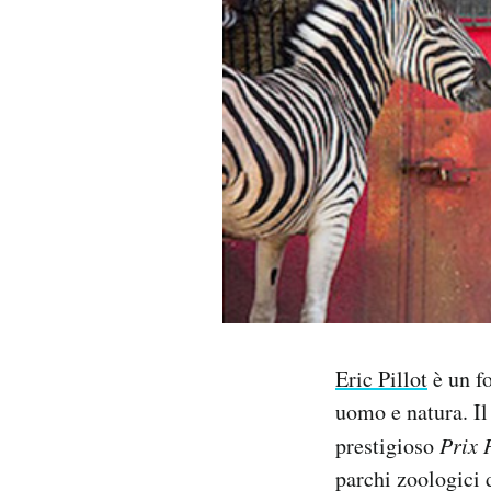
PODCAST
NEWSLETTER
I MIEI PREFERITI
SHOP
CALENDARIO
Eric Pillot
è un fo
AREA PERSONALE
uomo e natura. Il
prestigioso
Prix 
Area Personale
parchi zoologici 
Newsletter