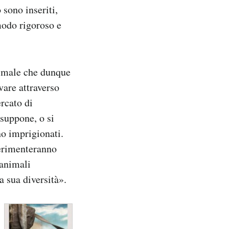
 sono inseriti,
modo rigoroso e
animale che dunque
vare attraverso
ercato di
 suppone, o si
no imprigionati.
perimenteranno
 animali
a sua diversità».