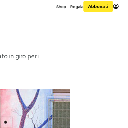
Abbonati
Shop
Regala
to in giro per i