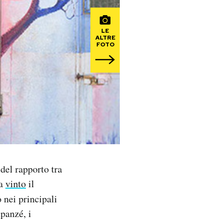
LE
ALTRE
FOTO
 del rapporto tra
ha
vinto
il
o nei principali
panzé, i