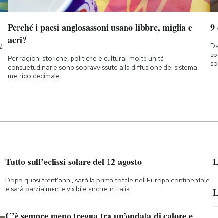
Perché i paesi anglosassoni usano libbre, miglia e
9
acri?
Da
2
sp
Per ragioni storiche, politiche e culturali molte unità
so
consuetudinarie sono sopravvissute alla diffusione del sistema
metrico decimale
Tutto sull’eclissi solare del 12 agosto
L
Dopo quasi trent'anni, sarà la prima totale nell'Europa continentale
e sarà parzialmente visibile anche in Italia
L
C’è sempre meno tregua tra un’ondata di calore e