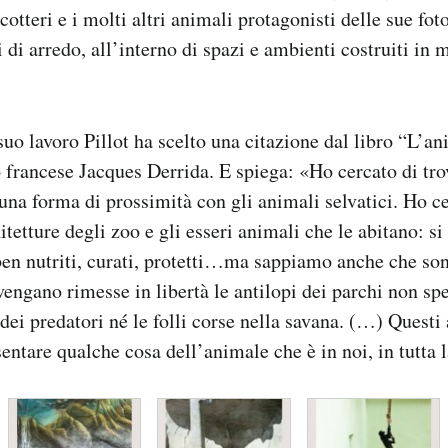
icotteri e i molti altri animali protagonisti delle sue foto
i arredo, all’interno di spazi e ambienti costruiti in 
 suo lavoro Pillot ha scelto una citazione dal libro “L’
o francese Jacques Derrida. E spiega: «Ho cercato di tro
 una forma di prossimità con gli animali selvatici. Ho c
itetture degli zoo e gli esseri animali che le abitano: si
ben nutriti, curati, protetti…ma sappiamo anche che so
ngano rimesse in libertà le antilopi dei parchi non s
 dei predatori né le folli corse nella savana. (…) Questi
ntare qualche cosa dell’animale che è in noi, in tutta l