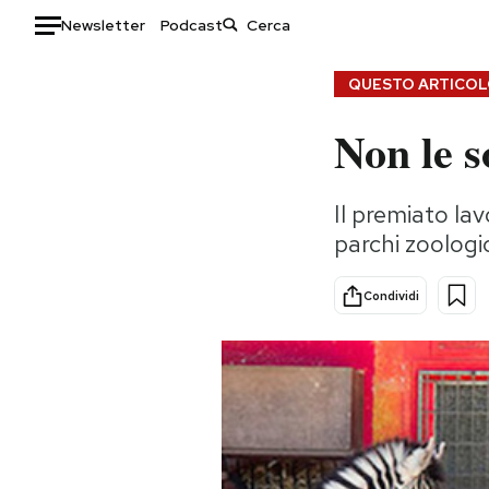
Newsletter
Podcast
Auto
QUESTO ARTICOLO
Non le s
HOME
Italia
Moda
Il premiato lav
Mondo
Libri
parchi zoologi
Politica
Consumismi
Tecnologia
Storie/Idee
Condividi
Internet
Ok Boomer!
Scienza
Media
Cultura
Europa
Economia
Altrecose
Sport
Mondiali calcio 2026