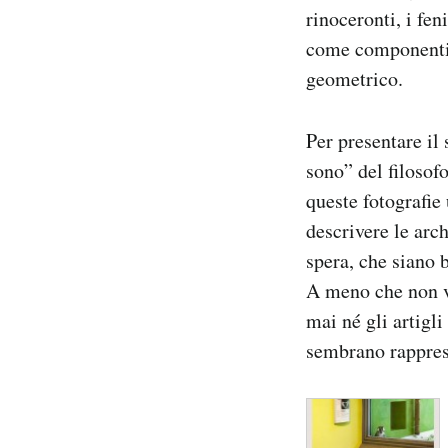
rinoceronti, i fen
Notifiche mobile
Regala il Post
come componenti d
Hai bisogno di aiuto?
geometrico.
Esci
Per presentare il
sono” del filosof
queste fotografie
descrivere le arch
spera, che siano 
A meno che non ve
mai né gli artigli
sembrano rapprese