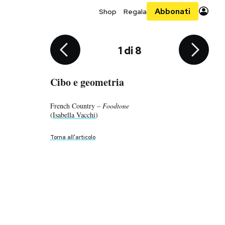
Abbonati
Shop
Regala
4 di 8
6 di 8
7 di 8
8 di 8
2 di 8
3 di 8
5 di 8
1 di 8
Cibo e geometria
Cibo e geometria
Cibo e geometria
Cibo e geometria
Cibo e geometria
Cibo e geometria
Cibo e geometria
Cibo e geometria
French Country –
Deconstruct
Monochrome
Old Glory –
Florida Citrus –
Deconstruct
Monochrome
Breakfast in bed –
Foodtone
Foodtone
Foodtone
Foodtone
(
(
(
(
(
(
(
(
Isabella Vacchi
Isabella Vacchi
Isabella Vacchi
Isabella Vacchi
Isabella Vacchi
Isabella Vacchi
Isabella Vacchi
Isabella Vacchi
)
)
)
)
)
)
)
)
Torna all'articolo
Torna all'articolo
Torna all'articolo
Torna all'articolo
Torna all'articolo
Torna all'articolo
Torna all'articolo
Torna all'articolo