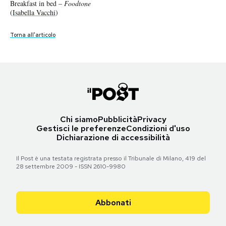
Deconstruct
Monochrome
Old Glory –
Florida Citrus –
Deconstruct
Monochrome
Breakfast in bed –
French Country –
Foodtone
Foodtone
Foodtone
Foodtone
Notifiche mobile
(
Isabella Vacchi
)
(
(
(
(
(
(
(
Isabella Vacchi
Isabella Vacchi
Isabella Vacchi
Isabella Vacchi
Isabella Vacchi
Isabella Vacchi
Isabella Vacchi
)
)
)
)
)
)
)
Regala il Post
Hai bisogno di aiuto?
Torna all'articolo
Torna all'articolo
Torna all'articolo
Torna all'articolo
Torna all'articolo
Torna all'articolo
Torna all'articolo
Torna all'articolo
Esci
Chi siamo
Pubblicità
Privacy
Gestisci le preferenze
Condizioni d'uso
Dichiarazione di accessibilità
Il Post è una testata registrata presso il Tribunale di Milano, 419 del
28 settembre 2009 - ISSN 2610-9980
Abbonati