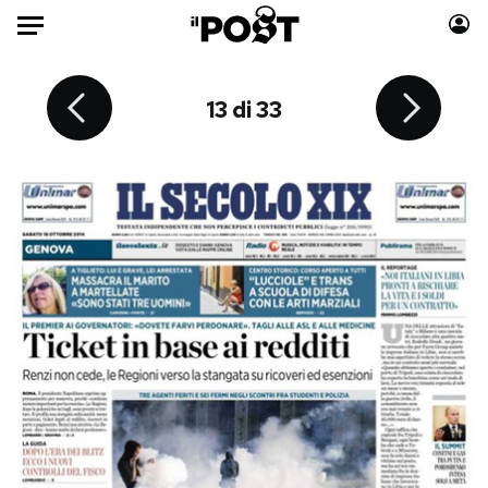
Auto
24 di 33
20 di 33
30 di 33
26 di 33
27 di 33
28 di 33
29 di 33
22 di 33
23 di 33
25 di 33
32 di 33
33 di 33
14 di 33
10 di 33
16 di 33
17 di 33
18 di 33
19 di 33
12 di 33
13 di 33
15 di 33
21 di 33
31 di 33
11 di 33
4 di 33
6 di 33
7 di 33
8 di 33
9 di 33
2 di 33
3 di 33
5 di 33
1 di 33
HOME
Italia
Moda
Mondo
Libri
Politica
Consumismi
Tecnologia
Storie/Idee
Internet
Ok Boomer!
Scienza
Media
Cultura
Europa
Economia
Altrecose
Sport
Mondiali calcio 2026