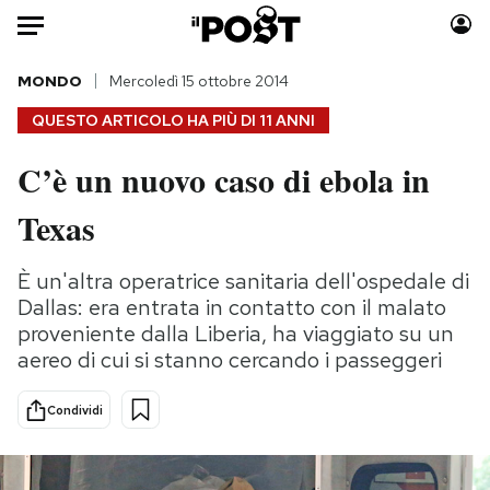
Auto
MONDO
Mercoledì 15 ottobre 2014
QUESTO ARTICOLO HA PIÙ DI
11 ANNI
HOME
C’è un nuovo caso di ebola in
Italia
Moda
Texas
Mondo
Libri
Politica
Consumismi
È un'altra operatrice sanitaria dell'ospedale di
Tecnologia
Storie/Idee
Dallas: era entrata in contatto con il malato
Internet
Ok Boomer!
proveniente dalla Liberia, ha viaggiato su un
Scienza
Media
aereo di cui si stanno cercando i passeggeri
Cultura
Europa
Economia
Altrecose
Condividi
Sport
Mondiali calcio 2026