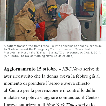
PODCAST
NEWSLETTER
I MIEI PREFERITI
A patient transported from Frisco, TX with concerns of possible exposure
to Ebola arrives at the Emergency Room entrance of Texas Health
Presbyterian Hospital of Dallas in Dallas, TX on Wednesday, Oct. 8, 2014.
(AP Photo/The Dallas Morning News, Louis DeLuca)
SHOP
Aggiornamento 15 ottobre
–
NBC News
scrive
di
CALENDARIO
aver ricostruito che la donna aveva la febbre già al
momento di prendere l’aereo e aveva chiesto
AREA PERSONALE
al Centro per la prevenzione e il controllo delle
malattie se poteva viaggiare comunque: il Centro
Area Personale
l’aveva autorizzata. Il
New York Times
scrive lo
Newsletter