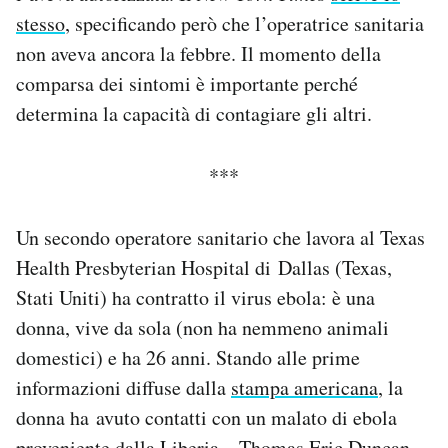
Notifiche mobile
stesso
, specificando però che l’operatrice sanitaria
Regala il Post
non aveva ancora la febbre. Il momento della
Hai bisogno di aiuto?
comparsa dei sintomi è importante perché
Esci
determina la capacità di contagiare gli altri.
***
Un secondo operatore sanitario che lavora al Texas
Health Presbyterian Hospital di Dallas (Texas,
Stati Uniti) ha contratto il virus ebola: è una
donna, vive da sola (non ha nemmeno animali
domestici) e ha 26 anni. Stando alle prime
informazioni diffuse dalla
stampa americana
, la
donna ha avuto contatti con un malato di ebola
proveniente dalla Liberia – Thomas Eric Duncan –