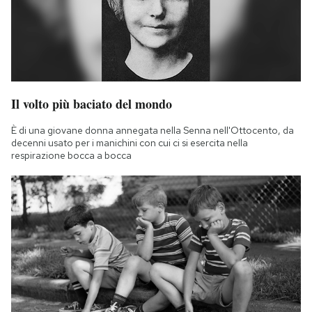
Il volto più baciato del mondo
È di una giovane donna annegata nella Senna nell'Ottocento, da
decenni usato per i manichini con cui ci si esercita nella
respirazione bocca a bocca