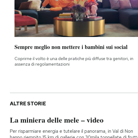
Notifiche mobile
Regala il Post
Hai bisogno di aiuto?
Esci
Sempre meglio non mettere i bambini sui social
Coprirne il volto è una delle pratiche più diffuse tra genitori, in
assenza di regolamentazioni
ALTRE STORIE
La miniera delle mele – video
Per risparmiare energia e tutelare il panorama, in Val di Non
hanno riempito 15 km di gallerie con 30mila tonnellate di frutt