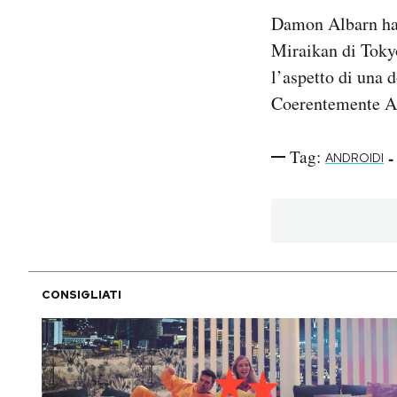
Damon Albarn ha 
PODCAST
Miraikan di Tokyo
l’aspetto di una 
NEWSLETTER
Coerentemente Al
I MIEI PREFERITI
Tag:
-
ANDROIDI
SHOP
CALENDARIO
CONSIGLIATI
AREA PERSONALE
Area Personale
Newsletter