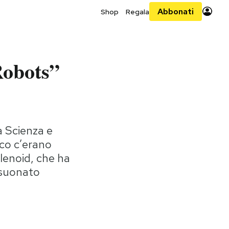
Abbonati
Shop
Regala
obots”
 Scienza e
ico c’erano
lenoid, che ha
 suonato