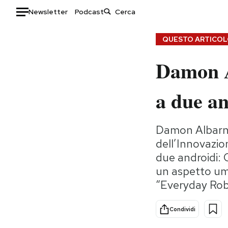
Newsletter
Podcast
Auto
QUESTO ARTICOLO
Damon A
HOME
Italia
Moda
a due an
Mondo
Libri
Politica
Consumismi
Damon Albarn 
Tecnologia
Storie/Idee
dell’Innovazio
Internet
Ok Boomer!
due androidi: 
Scienza
Media
un aspetto um
Cultura
Europa
“Everyday Rob
Economia
Altrecose
Sport
Mondiali calcio 2026
Condividi