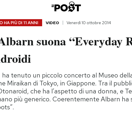
 HA PIÙ DI
11 ANNI
VIDEO
Venerdì 10 ottobre 2014
lbarn suona “Everyday R
droidi
ha tenuto un piccolo concerto al Museo della
ne Miraikan di Tokyo, in Giappone. Tra il pubbl
Otonaroid, che ha l’aspetto di una donna, e Te
ano più generico. Coerentemente Albarn ha
ots”.