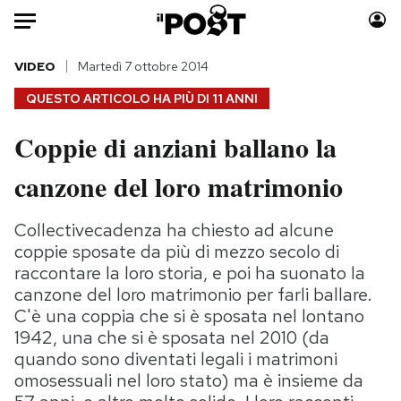
Auto
VIDEO
Martedì 7 ottobre 2014
QUESTO ARTICOLO HA PIÙ DI
11 ANNI
HOME
Coppie di anziani ballano la
Italia
Moda
canzone del loro matrimonio
Mondo
Libri
Politica
Consumismi
Collectivecadenza ha chiesto ad alcune
Tecnologia
Storie/Idee
coppie sposate da più di mezzo secolo di
Internet
Ok Boomer!
raccontare la loro storia, e poi ha suonato la
Scienza
Media
canzone del loro matrimonio per farli ballare.
Cultura
Europa
C'è una coppia che si è sposata nel lontano
Economia
Altrecose
1942, una che si è sposata nel 2010 (da
quando sono diventati legali i matrimoni
Sport
Mondiali calcio 2026
omosessuali nel loro stato) ma è insieme da