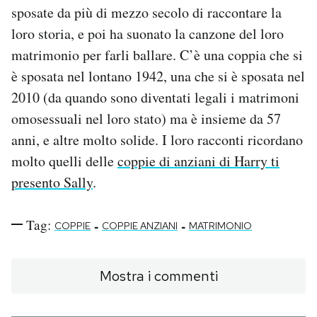
sposate da più di mezzo secolo di raccontare la
Notifiche mobile
Regala il Post
loro storia, e poi ha suonato la canzone del loro
Hai bisogno di aiuto?
matrimonio per farli ballare. C’è una coppia che si
Esci
è sposata nel lontano 1942, una che si è sposata nel
2010 (da quando sono diventati legali i matrimoni
omosessuali nel loro stato) ma è insieme da 57
anni, e altre molto solide. I loro racconti ricordano
molto quelli delle
coppie di anziani di Harry ti
presento Sally
.
Tag:
-
-
COPPIE
COPPIE ANZIANI
MATRIMONIO
Mostra i commenti