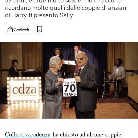
57 anni, e altre molto solide. I loro racconti
ricordano molto quelli delle coppie di anziani
PODCAST
di Harry ti presento Sally.
Condividi
NEWSLETTER
I MIEI PREFERITI
SHOP
CALENDARIO
AREA PERSONALE
Area Personale
Collectivecadenza
ha chiesto ad alcune coppie
Newsletter