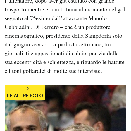
l’allenatore, dopo aver già esultato con grande
Notifiche mobile
trasporto
mentre era in tribuna
al momento del gol
Regala il Post
segnato al 75esimo dall’attaccante Manolo
Hai bisogno di aiuto?
Gabbiadini. Di Ferrero – che è un produttore
Esci
cinematografico, presidente della Sampdoria solo
dal giugno scorso –
si parla
da settimane, tra
giornalisti e appassionati di calcio, per via della
sua eccentricità e schiettezza, e riguardo le battute
e i toni goliardici di molte sue interviste.