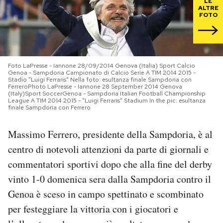
LE
ALTRE
FOTO
PODCAST
NEWSLETTER
Foto LaPresse - Iannone 28/09/2014 Genova (Italia) Sport Calcio
Genoa - Sampdoria Campionato di Calcio Serie A TIM 2014 2015 -
Stadio "Luigi Ferraris" Nella foto: esultanza finale Sampdoria con
I MIEI PREFERITI
FerreroPhoto LaPresse - Iannone 28 September 2014 Genova
(Italy)Sport SoccerGenoa - Sampdoria Italian Football Championship
League A TIM 2014 2015 - "Luigi Ferraris" Stadium In the pic: esultanza
finale Sampdoria con Ferrero
SHOP
Massimo Ferrero, presidente della Sampdoria, è al
centro di notevoli attenzioni da parte di giornali e
CALENDARIO
commentatori sportivi dopo che alla fine del derby
vinto 1-0 domenica sera dalla Sampdoria contro il
AREA PERSONALE
Genoa è sceso in campo spettinato e scombinato
Area Personale
per festeggiare la vittoria con i giocatori e
Newsletter