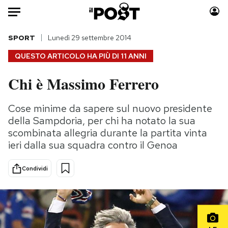
Auto
SPORT
Lunedì 29 settembre 2014
QUESTO ARTICOLO HA PIÙ DI
11 ANNI
HOME
Chi è Massimo Ferrero
Italia
Moda
Mondo
Libri
Cose minime da sapere sul nuovo presidente
Politica
Consumismi
della Sampdoria, per chi ha notato la sua
Tecnologia
Storie/Idee
scombinata allegria durante la partita vinta
ieri dalla sua squadra contro il Genoa
Internet
Ok Boomer!
Scienza
Media
Condividi
Cultura
Europa
Economia
Altrecose
Sport
Mondiali calcio 2026