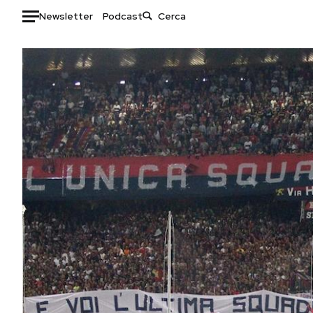
Newsletter
Podcast
Auto
HOME
Italia
Moda
Mondo
Libri
Politica
Consumismi
Tecnologia
Storie/Idee
Internet
Ok Boomer!
Scienza
Media
Cultura
Europa
Economia
Altrecose
Sport
Mondiali calcio 2026