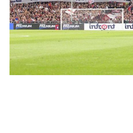
PODCAST
NEWSLETTER
I MIEI PREFERITI
SHOP
CALENDARIO
AREA PERSONALE
Area Personale
Newsletter