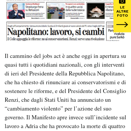
LE
ALTRE
PODCAST
FOTO
NEWSLETTER
I MIEI PREFERITI
Il cammino del jobs act è anche oggi in apertura su
quasi tutti i quotidiani nazionali, con gli interventi
SHOP
di ieri del Presidente della Repubblica Napolitano,
che ha chiesto di rinunciare ai conservatorismi e di
CALENDARIO
sostenere le riforme, e del Presidente del Consiglio
Renzi, che dagli Stati Uniti ha annunciato un
“cambiamento violento” per l’azione del suo
AREA PERSONALE
governo. Il Manifesto apre invece sull’incidente sul
Area Personale
lavoro a Adria che ha provocato la morte di quattro
Newsletter