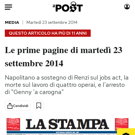
Auto
MEDIA
Martedì 23 settembre 2014
QUESTO ARTICOLO HA PIÙ DI
11 ANNI
HOME
Le prime pagine di martedì 23
Italia
Moda
settembre 2014
Mondo
Libri
Politica
Consumismi
Napolitano a sostegno di Renzi sul jobs act, la
Tecnologia
Storie/Idee
morte sul lavoro di quattro operai, e l'arresto
Internet
Ok Boomer!
di "Genny 'a carogna"
Scienza
Media
Cultura
Europa
Condividi
Economia
Altrecose
Sport
Mondiali calcio 2026