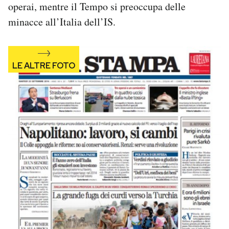
operai, mentre il Tempo si preoccupa delle
Notifiche mobile
minacce all’Italia dell’IS.
Regala il Post
Hai bisogno di aiuto?
Esci