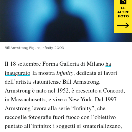
LE
PODCAST
ALTRE
FOTO
NEWSLETTER
Bill Armstrong Figure, Infinity, 2003
I MIEI PREFERITI
Il 18 settembre Forma Galleria di Milano
ha
SHOP
inaugurato
la mostra
Infinity
, dedicata ai lavori
dell’artista statunitense Bill Armstrong.
Armstrong è nato nel 1952, è cresciuto a Concord,
CALENDARIO
in Massachusetts, e vive a New York. Dal 1997
Armstrong lavora alla serie “Infinity”, che
AREA PERSONALE
raccoglie fotografie fuori fuoco con l’obiettivo
Area Personale
puntato all’infinito: i soggetti si smaterializzano,
Newsletter