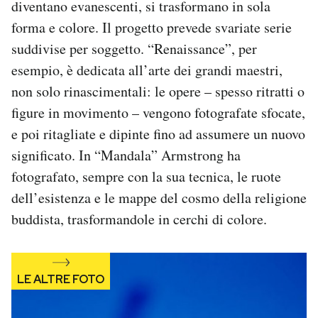
diventano evanescenti, si trasformano in sola
Notifiche mobile
forma e colore. Il progetto prevede svariate serie
Regala il Post
suddivise per soggetto. “Renaissance”, per
Hai bisogno di aiuto?
Esci
esempio, è dedicata all’arte dei grandi maestri,
non solo rinascimentali: le opere – spesso ritratti o
figure in movimento – vengono fotografate sfocate,
e poi ritagliate e dipinte fino ad assumere un nuovo
significato. In “Mandala” Armstrong ha
fotografato, sempre con la sua tecnica, le ruote
dell’esistenza e le mappe del cosmo della religione
buddista, trasformandole in cerchi di colore.