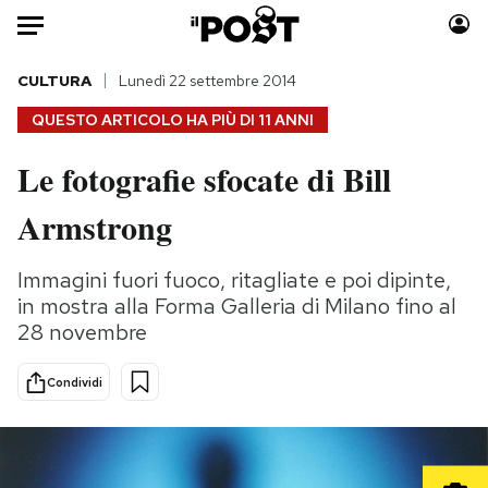
Auto
CULTURA
Lunedì 22 settembre 2014
QUESTO ARTICOLO HA PIÙ DI
11 ANNI
HOME
Le fotografie sfocate di Bill
Italia
Moda
Armstrong
Mondo
Libri
Politica
Consumismi
Immagini fuori fuoco, ritagliate e poi dipinte,
Tecnologia
Storie/Idee
in mostra alla Forma Galleria di Milano fino al
Internet
Ok Boomer!
28 novembre
Scienza
Media
Cultura
Europa
Condividi
Economia
Altrecose
Sport
Mondiali calcio 2026