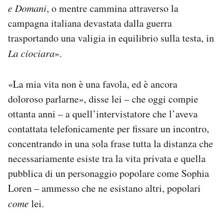
e Domani
, o mentre cammina attraverso la
Notifiche mobile
Regala il Post
campagna italiana devastata dalla guerra
Hai bisogno di aiuto?
trasportando una valigia in equilibrio sulla testa, in
Esci
La ciociara
».
«La mia vita non è una favola, ed è ancora
doloroso parlarne», disse lei – che oggi compie
ottanta anni – a quell’intervistatore che l’aveva
contattata telefonicamente per fissare un incontro,
concentrando in una sola frase tutta la distanza che
necessariamente esiste tra la vita privata e quella
pubblica di un personaggio popolare come Sophia
Loren – ammesso che ne esistano altri, popolari
come
lei.