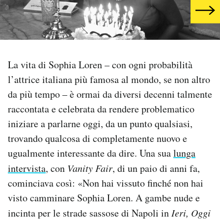
PODCAST
NEWSLETTER
La vita di Sophia Loren – con ogni probabilità
l’attrice italiana più famosa al mondo, se non altro
I MIEI PREFERITI
da più tempo – è ormai da diversi decenni talmente
raccontata e celebrata da rendere problematico
SHOP
iniziare a parlarne oggi, da un punto qualsiasi,
trovando qualcosa di completamente nuovo e
CALENDARIO
ugualmente interessante da dire. Una sua
lunga
intervista
, con
Vanity Fair
, di un paio di anni fa,
AREA PERSONALE
cominciava così: «Non hai vissuto finché non hai
visto camminare Sophia Loren. A gambe nude e
Area Personale
incinta per le strade sassose di Napoli in
Ieri, Oggi
Newsletter