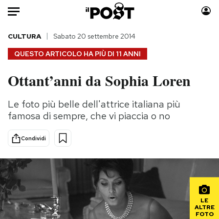
Auto
CULTURA
Sabato 20 settembre 2014
QUESTO ARTICOLO HA PIÙ DI
11 ANNI
HOME
Ottant’anni da Sophia Loren
Italia
Moda
Mondo
Libri
Le foto più belle dell'attrice italiana più
Politica
Consumismi
famosa di sempre, che vi piaccia o no
Tecnologia
Storie/Idee
Internet
Ok Boomer!
Condividi
Scienza
Media
Cultura
Europa
Economia
Altrecose
Sport
Mondiali calcio 2026
LE
ALTRE
FOTO