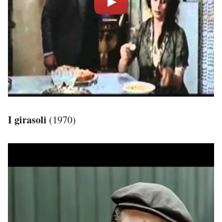
I girasoli
(1970)