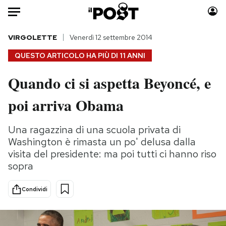
Auto
VIRGOLETTE
Venerdì 12 settembre 2014
QUESTO ARTICOLO HA PIÙ DI
11 ANNI
HOME
Quando ci si aspetta Beyoncé, e
Italia
Moda
poi arriva Obama
Mondo
Libri
Politica
Consumismi
Una ragazzina di una scuola privata di
Tecnologia
Storie/Idee
Washington è rimasta un po' delusa dalla
Internet
Ok Boomer!
visita del presidente: ma poi tutti ci hanno riso
Scienza
Media
sopra
Cultura
Europa
Economia
Altrecose
Condividi
Sport
Mondiali calcio 2026