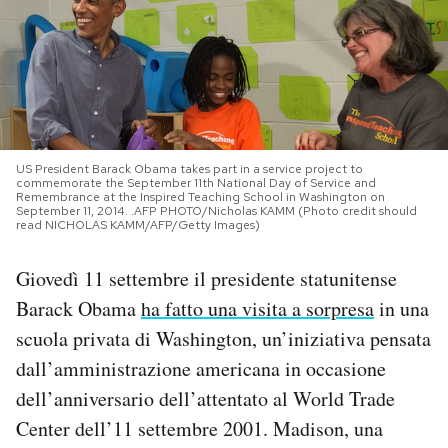
PODCAST
NEWSLETTER
US President Barack Obama takes part in a service project to
I MIEI PREFERITI
commemorate the September 11th National Day of Service and
Remembrance at the Inspired Teaching School in Washington on
September 11, 2014. .AFP PHOTO/Nicholas KAMM (Photo credit should
read NICHOLAS KAMM/AFP/Getty Images)
SHOP
Giovedì 11 settembre il presidente statunitense
CALENDARIO
Barack Obama
ha fatto una visita a sorpresa
in una
scuola privata di Washington, un’iniziativa pensata
dall’amministrazione americana in occasione
AREA PERSONALE
dell’anniversario dell’attentato al World Trade
Area Personale
Center dell’11 settembre 2001. Madison, una
Newsletter