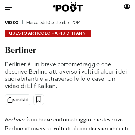
Auto
VIDEO
Mercoledì 10 settembre 2014
QUESTO ARTICOLO HA PIÙ DI
11 ANNI
HOME
Berliner
Italia
Moda
Mondo
Libri
Berliner è un breve cortometraggio che
Politica
Consumismi
descrive Berlino attraverso i volti di alcuni dei
Tecnologia
Storie/Idee
suoi abitanti e attraverso le loro case. Un
video di Elif Kalkan.
Internet
Ok Boomer!
Scienza
Media
Condividi
Cultura
Europa
Economia
Altrecose
Berliner
è un breve cortometraggio che descrive
Sport
Mondiali calcio 2026
Berlino attraverso i volti di alcuni dei suoi abitanti