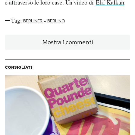
e attraverso le loro case. Un video di
Elif Kalkan
.
PODCAST
Tag:
-
BERLINER
BERLINO
NEWSLETTER
Mostra i commenti
I MIEI PREFERITI
CONSIGLIATI
SHOP
CALENDARIO
AREA PERSONALE
Area Personale
Newsletter