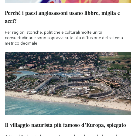
Notifiche mobile
Perché i paesi anglosassoni usano libbre, miglia e
Regala il Post
acri?
Hai bisogno di aiuto?
Esci
Per ragioni storiche, politiche e culturali molte unità
consuetudinarie sono sopravvissute alla diffusione del sistema
metrico decimale
Il villaggio naturista più famoso d’Europa, spiegato