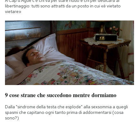
A Cap d'Agde c'è chi va per stare nudo e chi per dedicarsi al
libertinaggio: tutti sono attratti da un posto in cui «è vietato
vietare»
9 cose strane che succedono mentre dormiamo
Dalla "sindrome della testa che esplode" alla sexsomnia a quegli
spasmi che capitano ogni tanto prima di addormentarsi (cosa
sono?)