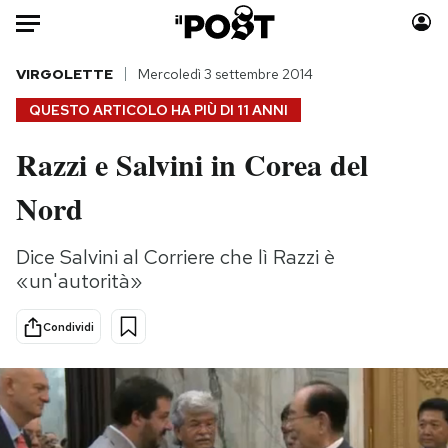
Auto
VIRGOLETTE
Mercoledì 3 settembre 2014
QUESTO ARTICOLO HA PIÙ DI
11 ANNI
HOME
Razzi e Salvini in Corea del
Italia
Moda
Nord
Mondo
Libri
Politica
Consumismi
Dice Salvini al Corriere che lì Razzi è
Tecnologia
Storie/Idee
«un'autorità»
Internet
Ok Boomer!
Scienza
Media
Condividi
Cultura
Europa
Economia
Altrecose
Sport
Mondiali calcio 2026