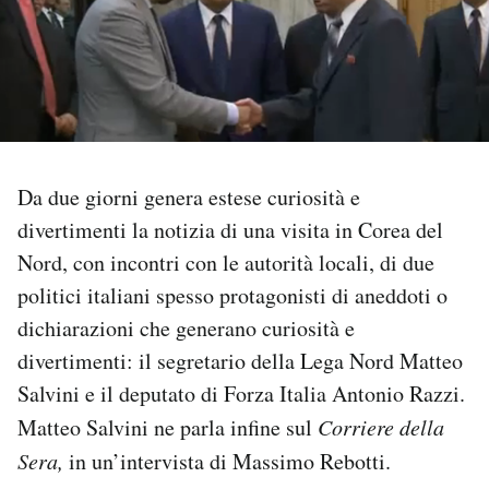
PODCAST
NEWSLETTER
I MIEI PREFERITI
Da due giorni genera estese curiosità e
divertimenti la notizia di una visita in Corea del
Nord, con incontri con le autorità locali, di due
SHOP
politici italiani spesso protagonisti di aneddoti o
dichiarazioni che generano curiosità e
CALENDARIO
divertimenti: il segretario della Lega Nord Matteo
Salvini e il deputato di Forza Italia Antonio Razzi.
AREA PERSONALE
Matteo Salvini ne parla infine sul
Corriere della
Area Personale
Sera,
in un’intervista di Massimo Rebotti.
Newsletter