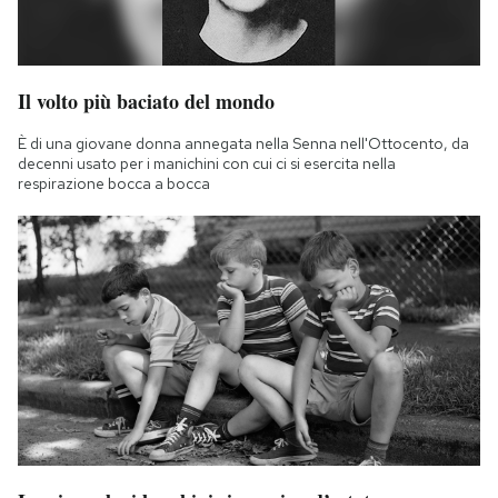
Il volto più baciato del mondo
È di una giovane donna annegata nella Senna nell'Ottocento, da
decenni usato per i manichini con cui ci si esercita nella
respirazione bocca a bocca