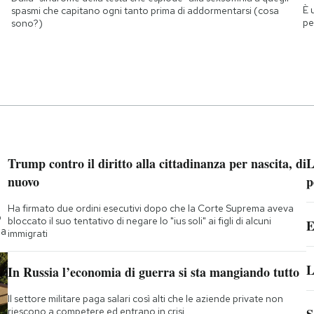
È 
spasmi che capitano ogni tanto prima di addormentarsi (cosa
pe
sono?)
Trump contro il diritto alla cittadinanza per nascita, di
L
nuovo
p
Ha firmato due ordini esecutivi dopo che la Corte Suprema aveva
o
bloccato il suo tentativo di negare lo "ius soli" ai figli di alcuni
E
ta
immigrati
L
In Russia l’economia di guerra si sta mangiando tutto
Il settore militare paga salari così alti che le aziende private non
riescono a competere ed entrano in crisi