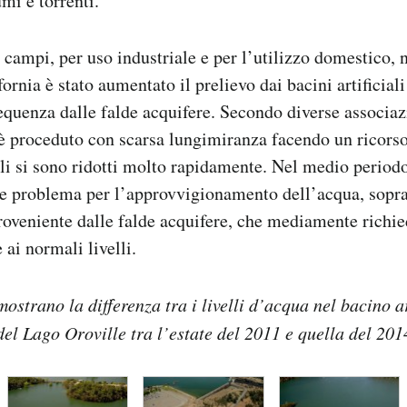
mi e torrenti.
o campi, per uso industriale e per l’utilizzo domestico, 
ornia è stato aumentato il prelievo dai bacini artificiali 
requenza dalle falde acquifere. Secondo diverse associaz
 è proceduto con scarsa lungimiranza facendo un ricorso
velli si sono ridotti molto rapidamente. Nel medio perio
re problema per l’approvvigionamento dell’acqua, sopra
roveniente dalle falde acquifere, che mediamente richi
 ai normali livelli.
mostrano la differenza tra i livelli d’acqua nel bacino ar
del Lago Oroville tra l’estate del 2011 e quella del 201