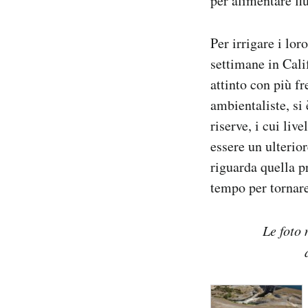
per alimentare fiu
Notifiche mobile
Regala il Post
Per irrigare i lor
Hai bisogno di aiuto?
settimane in Calif
Esci
attinto con più f
ambientaliste, si
riserve, i cui li
essere un ulterio
riguarda quella p
tempo per tornare
Le foto 