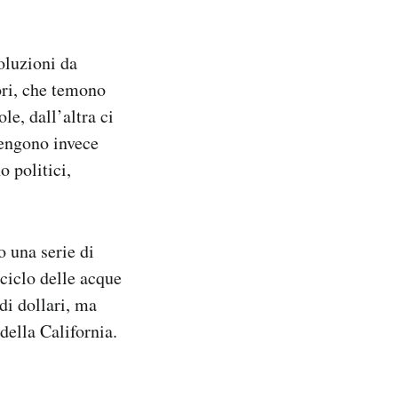
soluzioni da
ori, che temono
le, dall’altra ci
itengono invece
o politici,
o una serie di
iciclo delle acque
di dollari, ma
della California.