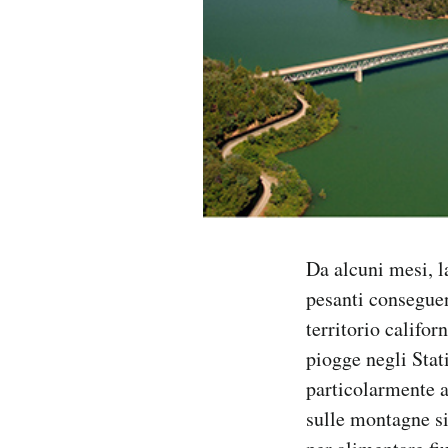
PODCAST
NEWSLETTER
I MIEI PREFERITI
SHOP
Da alcuni mesi, l
pesanti conseguenz
CALENDARIO
territorio califor
piogge negli Stat
AREA PERSONALE
particolarmente a
Area Personale
sulle montagne si
Newsletter