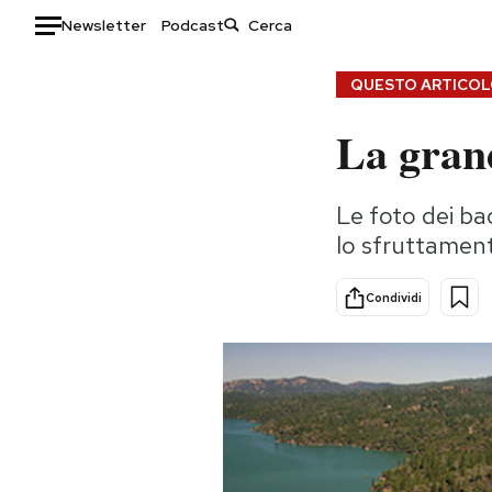
Newsletter
Podcast
Auto
QUESTO ARTICOLO
La grand
HOME
Italia
Moda
Le foto dei bac
Mondo
Libri
lo sfruttamen
Politica
Consumismi
Tecnologia
Storie/Idee
Condividi
Internet
Ok Boomer!
Scienza
Media
Cultura
Europa
Economia
Altrecose
Sport
Mondiali calcio 2026