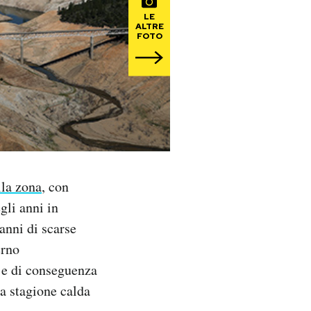
LE
ALTRE
FOTO
lla zona
, con
gli anni in
 anni di scarse
erno
i e di conseguenza
a stagione calda