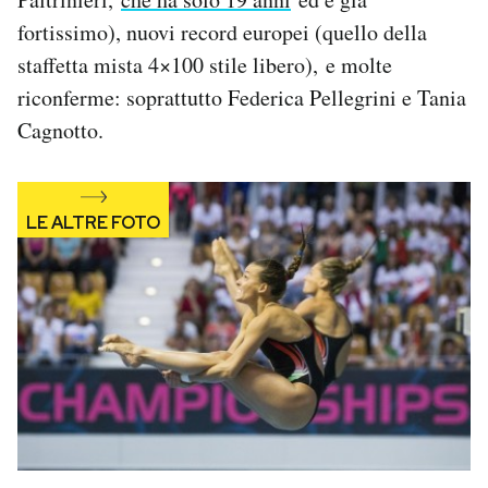
Notifiche mobile
fortissimo), nuovi record europei (quello della
Regala il Post
staffetta mista 4×100 stile libero), e molte
Hai bisogno di aiuto?
riconferme: soprattutto Federica Pellegrini e Tania
Esci
Cagnotto.