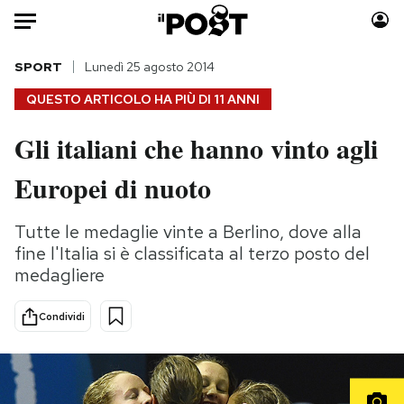
Auto
SPORT
Lunedì 25 agosto 2014
QUESTO ARTICOLO HA PIÙ DI
11 ANNI
HOME
Gli italiani che hanno vinto agli
Italia
Moda
Europei di nuoto
Mondo
Libri
Politica
Consumismi
Tutte le medaglie vinte a Berlino, dove alla
Tecnologia
Storie/Idee
fine l'Italia si è classificata al terzo posto del
Internet
Ok Boomer!
medagliere
Scienza
Media
Cultura
Europa
Condividi
Economia
Altrecose
Sport
Mondiali calcio 2026