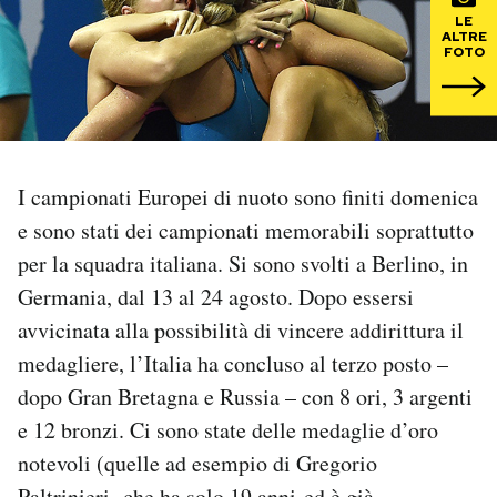
LE
ALTRE
PODCAST
FOTO
NEWSLETTER
I MIEI PREFERITI
I campionati Europei di nuoto sono finiti domenica
e sono stati dei campionati memorabili soprattutto
per la squadra italiana. Si sono svolti a Berlino, in
SHOP
Germania, dal 13 al 24 agosto. Dopo essersi
avvicinata alla possibilità di vincere addirittura il
CALENDARIO
medagliere, l’Italia ha concluso al terzo posto –
dopo Gran Bretagna e Russia – con 8 ori, 3 argenti
AREA PERSONALE
e 12 bronzi. Ci sono state delle medaglie d’oro
Area Personale
notevoli (quelle ad esempio di Gregorio
Newsletter
Paltrinieri,
che ha solo 19 anni
ed è già