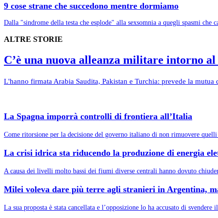
9 cose strane che succedono mentre dormiamo
Dalla "sindrome della testa che esplode" alla sexsomnia a quegli spasmi che 
ALTRE STORIE
C’è una nuova alleanza militare intorno a
L'hanno firmata Arabia Saudita, Pakistan e Turchia: prevede la mutua d
La Spagna imporrà controlli di frontiera all’Italia
Come ritorsione per la decisione del governo italiano di non rimuovere quelli 
La crisi idrica sta riducendo la produzione di energia el
A causa dei livelli molto bassi dei fiumi diverse centrali hanno dovuto chiudere
Milei voleva dare più terre agli stranieri in Argentina, m
La sua proposta è stata cancellata e l’opposizione lo ha accusato di svendere i