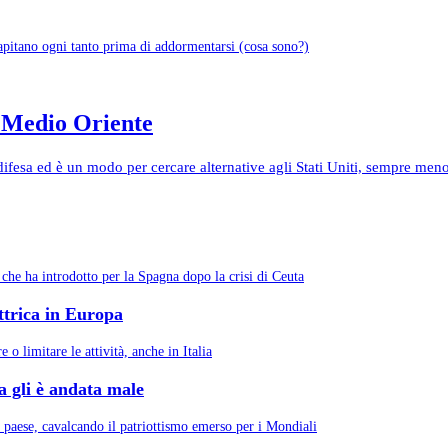
capitano ogni tanto prima di addormentarsi (cosa sono?)
l Medio Oriente
ifesa ed è un modo per cercare alternative agli Stati Uniti, sempre meno 
che ha introdotto per la Spagna dopo la crisi di Ceuta
ettrica in Europa
 o limitare le attività, anche in Italia
a gli è andata male
l paese, cavalcando il patriottismo emerso per i Mondiali