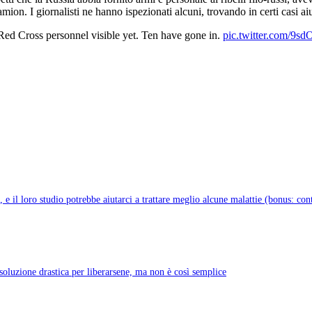
mion. I giornalisti ne hanno ispezionati alcuni, trovando in certi casi ai
Red Cross personnel visible yet. Ten have gone in.
pic.twitter.com/9
e il loro studio potrebbe aiutarci a trattare meglio alcune malattie (bonus: con
soluzione drastica per liberarsene, ma non è così semplice