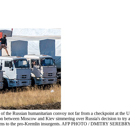
rries of the Russian humanitarian convoy not far from a checkpoint at t
on between Moscow and Kiev simmering over Russia's decision to try an
e in arms to the pro-Kremlin insurgents. AFP PHOTO / DMITRY SERE