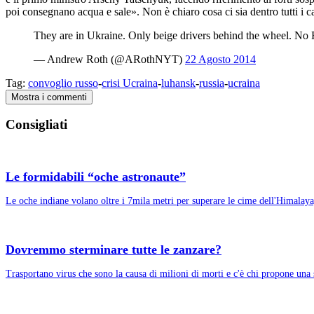
poi consegnano acqua e sale». Non è chiaro cosa ci sia dentro tutti i ca
They are in Ukraine. Only beige drivers behind the wheel. No 
— Andrew Roth (@ARothNYT)
22 Agosto 2014
Tag:
convoglio russo
-
crisi Ucraina
-
luhansk
-
russia
-
ucraina
Mostra i commenti
Consigliati
Le formidabili “oche astronaute”
Le oche indiane volano oltre i 7mila metri per superare le cime dell'Himalaya, 
Dovremmo sterminare tutte le zanzare?
Trasportano virus che sono la causa di milioni di morti e c'è chi propone una 