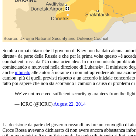
Sembra ormai chiaro che il governo di Kiev non ha dato alcuna autori
diretta» da parte della Russia e che per la prima volta questo «è accadu
combattenti russi dall’Ucraina orientale». In un comunicato pubblicato s
cominciando a muoversi nella direzione di Luhansk». Il ministero degli
anche
intimato
alle autorità ucraine di non intraprendere alcuna azion
camion, più di quelli previsti rispetto a un accordo iniziale concorda
fatto poi sapere che non sta scortando i camion a causa di problemi di 
We’ve not received sufficient security guarantees from the fight
— ICRC (@ICRC)
August 22, 2014
La decisione da parte del governo russo di inviare un convoglio di aiuti
Croce Rossa avevano dichiarato di non avere ancora abbastanza informaz
e il primo ministro Arseny Yatsenyuk, facendo riferimento ai forti sospet