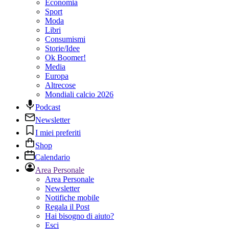
Economia
Sport
Moda
Libri
Consumismi
Storie/Idee
Ok Boomer!
Media
Europa
Altrecose
Mondiali calcio 2026
Podcast
Newsletter
I miei preferiti
Shop
Calendario
Area Personale
Area Personale
Newsletter
Notifiche mobile
Regala il Post
Hai bisogno di aiuto?
Esci