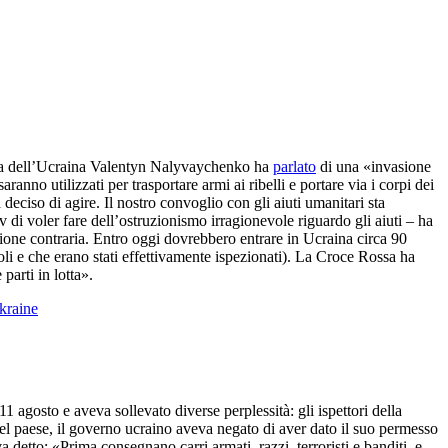
ezza dell’Ucraina Valentyn Nalyvaychenko ha
parlato
di una «invasione
nno utilizzati per trasportare armi ai ribelli e portare via i corpi dei
deciso di agire. Il nostro convoglio con gli aiuti umanitari sta
di voler fare dell’ostruzionismo irragionevole riguardo gli aiuti – ha
zione contraria. Entro oggi dovrebbero entrare in Ucraina circa 90
oli e che erano stati effettivamente ispezionati). La Croce Rossa ha
parti in lotta».
kraine
1 agosto e aveva sollevato diverse perplessità: gli ispettori della
el paese, il governo ucraino aveva negato di aver dato il suo permesso
a detto: «Prima consegnano carri armati, razzi, terroristi e banditi, e