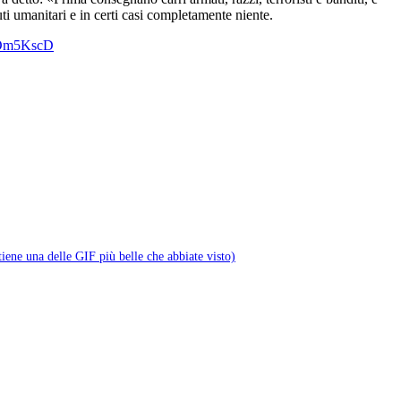
uti umanitari e in certi casi completamente niente.
sdOm5KscD
tiene una delle GIF più belle che abbiate visto)