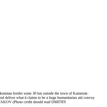
he Ukrainian border some 30 km outside the town of Kamensk-
d deliver what it claims to be a huge humanitarian aid convoy
BRYAKOV (Photo credit should read DMITRY