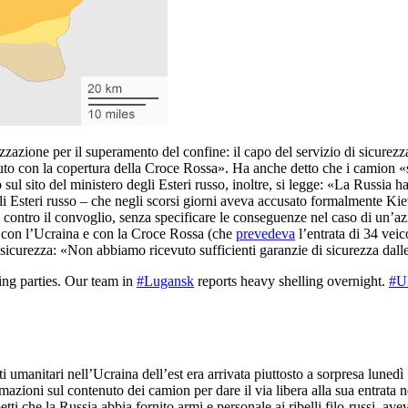
zzazione per il superamento del confine: il capo del servizio di sicur
to con la copertura della Croce Rossa». Ha anche detto che i camion «sara
ul sito del ministero degli Esteri russo, inoltre, si legge: «La Russia ha 
 Esteri russo – che negli scorsi giorni aveva accusato formalmente Kiev 
e contro il convoglio, senza specificare le conseguenze nel caso di un’a
to con l’Ucraina e con la Croce Rossa (che
prevedeva
l’entrata di 34 veic
sicurezza: «Non abbiamo ricevuto sufficienti garanzie di sicurezza dalle 
ing parties. Our team in
#Lugansk
reports heavy shelling overnight.
#U
 umanitari nell’Ucraina dell’est era arrivata piuttosto a sorpresa lunedì 1
ioni sul contenuto dei camion per dare il via libera alla sua entrata n
ti che la Russia abbia fornito armi e personale ai ribelli filo-russi, avev