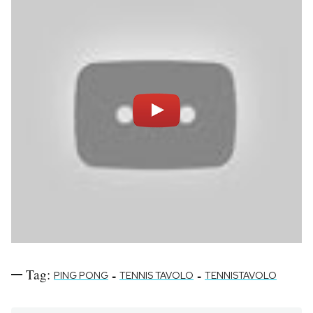
Notifiche mobile
Regala il Post
Hai bisogno di aiuto?
Esci
Tag:
-
-
PING PONG
TENNIS TAVOLO
TENNISTAVOLO