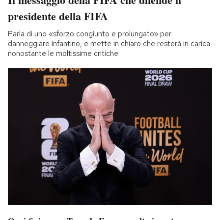
presidente della FIFA
Parla di uno «sforzo congiunto e prolungato» per
danneggiare Infantino, e mette in chiaro che resterà in carica
nonostante le moltissime critiche