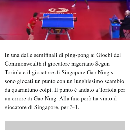
PODCAST
NEWSLETTER
I MIEI PREFERITI
In una delle semifinali di ping-pong ai Giochi del
Commonwealth il giocatore nigeriano Segun
SHOP
Toriola e il giocatore di Singapore Gao Ning si
sono giocati un punto con un lunghissimo scambio
CALENDARIO
da quarantuno colpi. Il punto è andato a Toriola per
un errore di Gao Ning. Alla fine però ha vinto il
giocatore di Singapore, per 3-1.
AREA PERSONALE
Area Personale
Newsletter