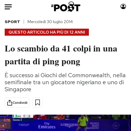
Auto
SPORT
Mercoledì 30 luglio 2014
QUESTO ARTICOLO HA PIÙ DI
12 ANNI
HOME
Lo scambio da 41 colpi in una
Italia
Moda
partita di ping pong
Mondo
Libri
Politica
Consumismi
È successo ai Giochi del Commonwealth, nella
Tecnologia
Storie/Idee
semifinale tra un giocatore nigeriano e uno di
Internet
Ok Boomer!
Singapore
Scienza
Media
Cultura
Europa
Condividi
Economia
Altrecose
Sport
Mondiali calcio 2026