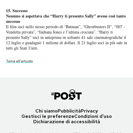
Notifiche mobile
parte era stata proposta a Molly Ringwald, che però aveva rifiutato per
15. Successo
una sovrapposizione con un altro lavoro.
Regala il Post
Nessuno si aspettava che “Harry ti presento Sally” avesse così tanto
(Foto: Molly Ringwald nel 1987 - AP Photo)
Hai bisogno di aiuto?
successo
Il film uscì nello stesso periodo di “Batman”, “Ghostbusters II”, “007 -
Esci
Torna all'articolo
Vendetta privata”, “Indiana Jones e l’ultima crociata”. “Harry ti
presento Sally” uscì in anteprima in soltanto 41 sale cinematografiche il
12 luglio e guadagnò 1 milione di dollari. Il 21 luglio uscì in più sale in
tutti gli Stati Uniti.
Torna all'articolo
Chi siamo
Pubblicità
Privacy
Gestisci le preferenze
Condizioni d'uso
Dichiarazione di accessibilità