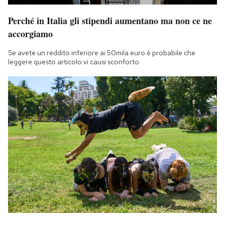
Notifiche mobile
Perché in Italia gli stipendi aumentano ma non ce ne
Regala il Post
accorgiamo
Hai bisogno di aiuto?
Esci
Se avete un reddito inferiore ai 50mila euro è probabile che
leggere questo articolo vi causi sconforto