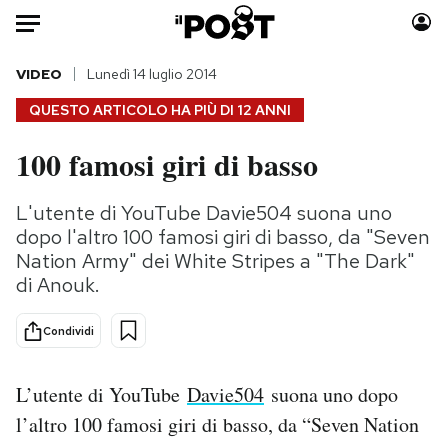
Auto
VIDEO
Lunedì 14 luglio 2014
QUESTO ARTICOLO HA PIÙ DI
12 ANNI
HOME
100 famosi giri di basso
Italia
Moda
Mondo
Libri
L'utente di YouTube Davie504 suona uno
Politica
Consumismi
dopo l'altro 100 famosi giri di basso, da "Seven
Tecnologia
Storie/Idee
Nation Army" dei White Stripes a "The Dark"
di Anouk.
Internet
Ok Boomer!
Scienza
Media
Condividi
Cultura
Europa
Economia
Altrecose
L’utente di YouTube
Davie504
suona uno dopo
Sport
Mondiali calcio 2026
l’altro 100 famosi giri di basso, da “Seven Nation