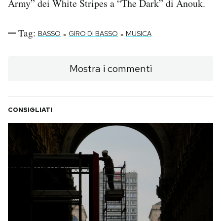
Army” dei White Stripes a “The Dark” di Anouk.
PODCAST
Tag:
-
-
BASSO
GIRO DI BASSO
MUSICA
NEWSLETTER
Mostra i commenti
I MIEI PREFERITI
CONSIGLIATI
SHOP
CALENDARIO
AREA PERSONALE
Area Personale
Newsletter