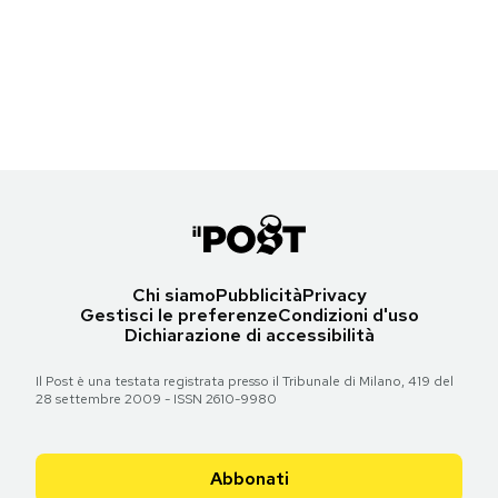
Notifiche mobile
Westcliffe, Colorado
Regala il Post
(AP Photo/The Gazette, Michael Ciaglo)
Hai bisogno di aiuto?
Esci
Torna all'articolo
Chi siamo
Pubblicità
Privacy
Gestisci le preferenze
Condizioni d'uso
Dichiarazione di accessibilità
Il Post è una testata registrata presso il Tribunale di Milano, 419 del
28 settembre 2009 - ISSN 2610-9980
Abbonati