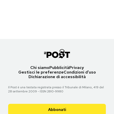
Notifiche mobile
Westcliffe, Colorado
Regala il Post
(AP Photo/The Gazette, Michael Ciaglo)
Hai bisogno di aiuto?
Esci
Torna all'articolo
Chi siamo
Pubblicità
Privacy
Gestisci le preferenze
Condizioni d'uso
Dichiarazione di accessibilità
Il Post è una testata registrata presso il Tribunale di Milano, 419 del
28 settembre 2009 - ISSN 2610-9980
Abbonati