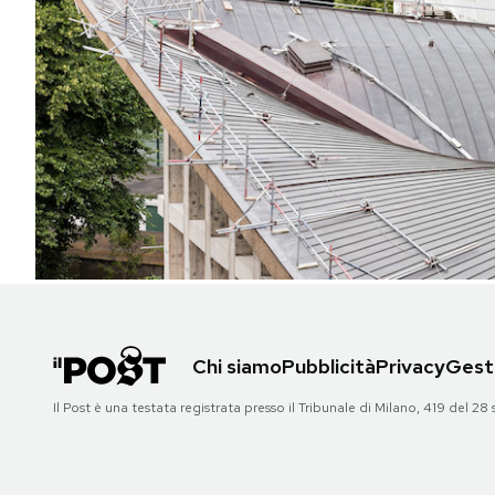
PODCAST
NEWSLETTER
I MIEI PREFERITI
SHOP
CALENDARIO
Chi siamo
Pubblicità
Privacy
Gesti
AREA PERSONALE
Il Post è una testata registrata presso il Tribunale di Milano, 419 del
Area Personale
Newsletter