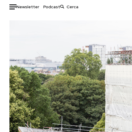
Newsletter
Podcast
Auto
HOME
Italia
Moda
Mondo
Libri
Politica
Consumismi
Tecnologia
Storie/Idee
Internet
Ok Boomer!
Scienza
Media
Cultura
Europa
Economia
Altrecose
Sport
Mondiali calcio 2026