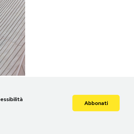
essibilità
Abbonati