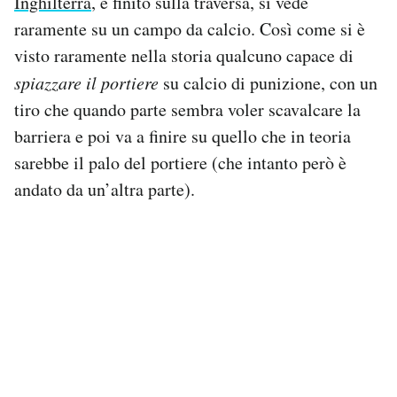
Inghilterra
, e finito sulla traversa, si vede
raramente su un campo da calcio. Così come si è
PODCAST
visto raramente nella storia qualcuno capace di
spiazzare il portiere
su calcio di punizione, con un
NEWSLETTER
tiro che quando parte sembra voler scavalcare la
barriera e poi va a finire su quello che in teoria
I MIEI PREFERITI
sarebbe il palo del portiere (che intanto però è
andato da un’altra parte).
SHOP
CALENDARIO
AREA PERSONALE
Area Personale
Newsletter