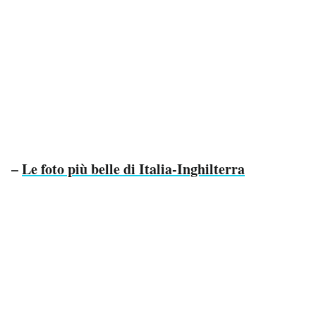
Notifiche mobile
Regala il Post
Hai bisogno di aiuto?
Esci
–
Le foto più belle di Italia-Inghilterra