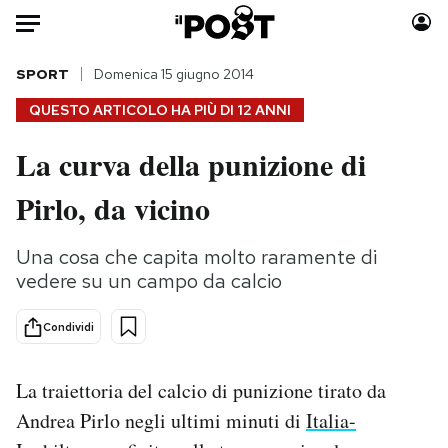
Auto
SPORT
Domenica 15 giugno 2014
QUESTO ARTICOLO HA PIÙ DI
12 ANNI
HOME
La curva della punizione di
Italia
Moda
Pirlo, da vicino
Mondo
Libri
Politica
Consumismi
Una cosa che capita molto raramente di
Tecnologia
Storie/Idee
vedere su un campo da calcio
Internet
Ok Boomer!
Scienza
Media
Condividi
Cultura
Europa
Economia
Altrecose
La traiettoria del calcio di punizione tirato da
Sport
Mondiali calcio 2026
Andrea Pirlo negli ultimi minuti di
Italia-