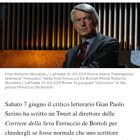
PODCAST
NEWSLETTER
I MIEI PREFERITI
SHOP
Foto Roberto Monaldo / LaPresse 10-03-2011 Roma Interni Trasmissione
televisiva "Annozero" Nella foto Ferruccio De Bortoli Photo Roberto
Monaldo / LaPresse 10-03-2011 Rome Tv program "Annozero" In the
photo Ferruccio De Bortoli
CALENDARIO
Sabato 7 giugno il critico letterario Gian Paolo
Serino ha scritto un Tweet al direttore delle
AREA PERSONALE
Corriere della Sera
Ferruccio de Bortoli per
Area Personale
chiedergli se fosse normale che uno scrittore
Newsletter