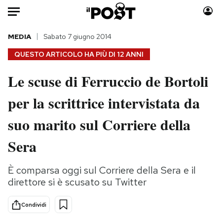
Auto
MEDIA
Sabato 7 giugno 2014
QUESTO ARTICOLO HA PIÙ DI
12 ANNI
HOME
Le scuse di Ferruccio de Bortoli
Italia
Moda
per la scrittrice intervistata da
Mondo
Libri
Politica
Consumismi
suo marito sul Corriere della
Tecnologia
Storie/Idee
Internet
Ok Boomer!
Sera
Scienza
Media
Cultura
Europa
È comparsa oggi sul Corriere della Sera e il
direttore si è scusato su Twitter
Economia
Altrecose
Sport
Mondiali calcio 2026
Condividi