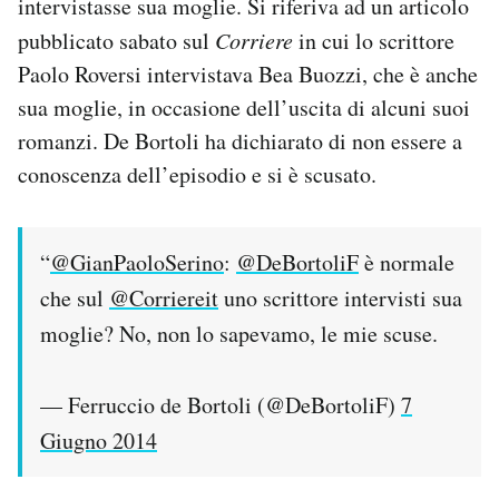
intervistasse sua moglie. Si riferiva ad un articolo
Notifiche mobile
pubblicato sabato sul
Corriere
in cui lo scrittore
Regala il Post
Paolo Roversi intervistava Bea Buozzi, che è anche
Hai bisogno di aiuto?
sua moglie, in occasione dell’uscita di alcuni suoi
Esci
romanzi. De Bortoli ha dichiarato di non essere a
conoscenza dell’episodio e si è scusato.
“
@GianPaoloSerino
:
@DeBortoliF
è normale
che sul
@Corriereit
uno scrittore intervisti sua
moglie? No, non lo sapevamo, le mie scuse.
— Ferruccio de Bortoli (@DeBortoliF)
7
Giugno 2014