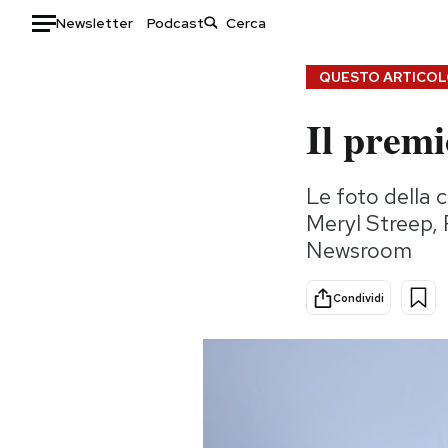
Newsletter
Podcast
Auto
QUESTO ARTICOLO
Il premi
HOME
Italia
Moda
Le foto della 
Mondo
Libri
Meryl Streep,
Politica
Consumismi
Newsroom
Tecnologia
Storie/Idee
Internet
Ok Boomer!
Condividi
Scienza
Media
Cultura
Europa
Economia
Altrecose
Sport
Mondiali calcio 2026