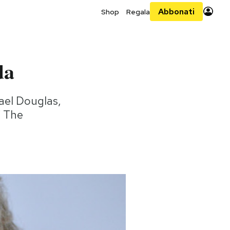
Abbonati
Shop
Regala
da
hael Douglas,
i The