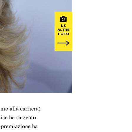
LE
ALTRE
FOTO
io alla carriera)
trice ha ricevuto
a premiazione ha