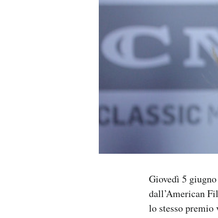
PODCAST
NEWSLETTER
I MIEI PREFERITI
SHOP
CALENDARIO
Giovedì 5 giugno
AREA PERSONALE
dall’American Fi
Area Personale
lo stesso premio 
Newsletter