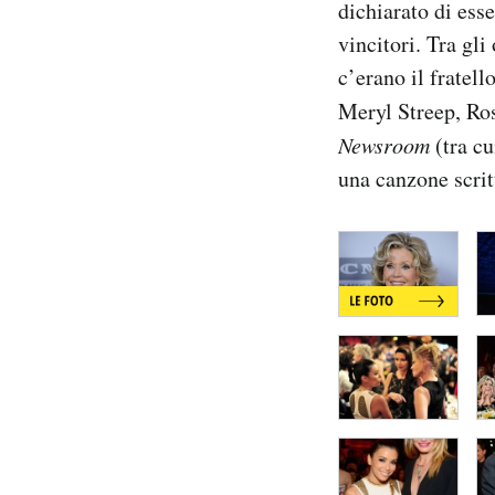
dichiarato di esse
Notifiche mobile
vincitori. Tra gl
Regala il Post
c’erano il fratel
Hai bisogno di aiuto?
Esci
Meryl Streep, Ros
Newsroom
(tra cu
una canzone scrit