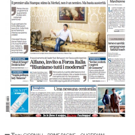
Tag:
-
-
-
GIORNALI
PRIME PAGINE
QUOTIDIANI