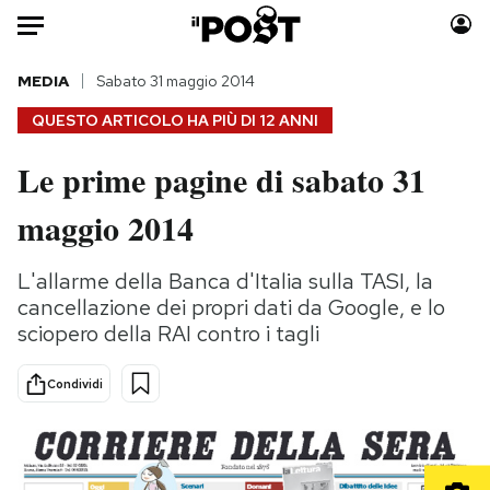
Auto
MEDIA
Sabato 31 maggio 2014
QUESTO ARTICOLO HA PIÙ DI
12 ANNI
HOME
Le prime pagine di sabato 31
Italia
Moda
maggio 2014
Mondo
Libri
Politica
Consumismi
L'allarme della Banca d'Italia sulla TASI, la
Tecnologia
Storie/Idee
cancellazione dei propri dati da Google, e lo
Internet
Ok Boomer!
sciopero della RAI contro i tagli
Scienza
Media
Cultura
Europa
Condividi
Economia
Altrecose
Sport
Mondiali calcio 2026