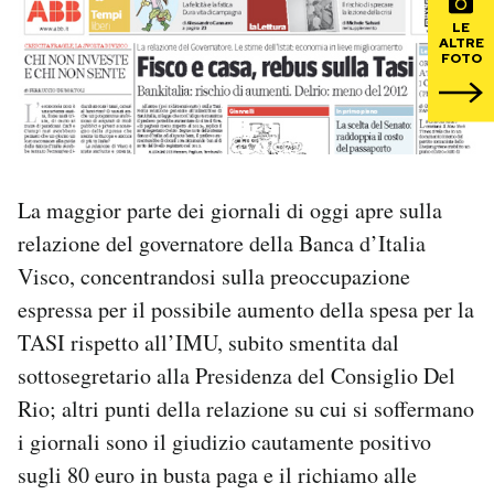
LE
ALTRE
PODCAST
FOTO
NEWSLETTER
I MIEI PREFERITI
La maggior parte dei giornali di oggi apre sulla
relazione del governatore della Banca d’Italia
SHOP
Visco, concentrandosi sulla preoccupazione
espressa per il possibile aumento della spesa per la
CALENDARIO
TASI rispetto all’IMU, subito smentita dal
sottosegretario alla Presidenza del Consiglio Del
Rio; altri punti della relazione su cui si soffermano
AREA PERSONALE
i giornali sono il giudizio cautamente positivo
Area Personale
sugli 80 euro in busta paga e il richiamo alle
Newsletter