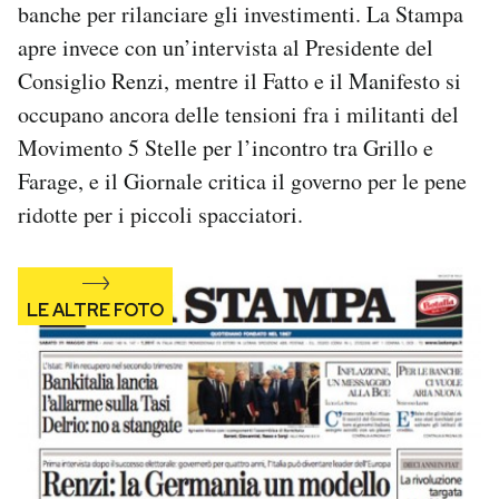
banche per rilanciare gli investimenti. La Stampa
Notifiche mobile
apre invece con un’intervista al Presidente del
Regala il Post
Hai bisogno di aiuto?
Consiglio Renzi, mentre il Fatto e il Manifesto si
Esci
occupano ancora delle tensioni fra i militanti del
Movimento 5 Stelle per l’incontro tra Grillo e
Farage, e il Giornale critica il governo per le pene
ridotte per i piccoli spacciatori.