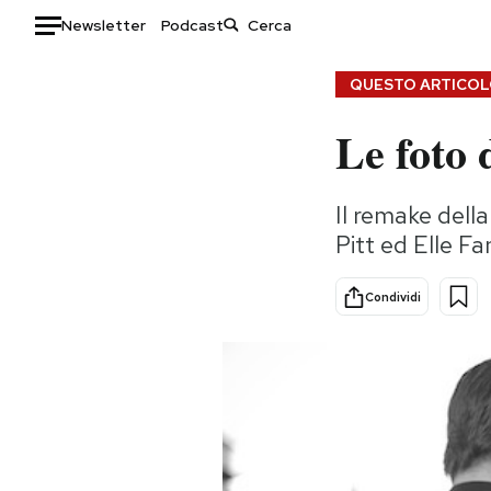
Newsletter
Podcast
Auto
QUESTO ARTICOLO
Le foto 
HOME
Italia
Moda
Il remake dell
Mondo
Libri
Pitt ed Elle F
Politica
Consumismi
Tecnologia
Storie/Idee
Condividi
Internet
Ok Boomer!
Scienza
Media
Cultura
Europa
Economia
Altrecose
Sport
Mondiali calcio 2026