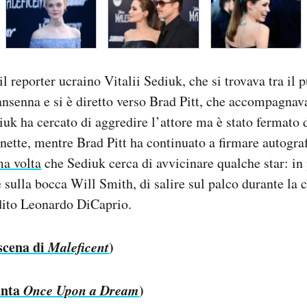
l reporter ucraino Vitalii Sediuk, che si trovava tra il 
ansenna e si è diretto verso Brad Pitt, che accompagnava
iuk ha cercato di aggredire l’attore ma è stato fermato d
nette, mentre Brad Pitt ha continuato a firmare autograf
ma volta
che Sediuk cerca di avvicinare qualche star: in
e sulla bocca Will Smith, di salire sul palco durante la
ito Leonardo DiCaprio.
 scena di
Maleficent
)
anta
Once Upon a Dream
)