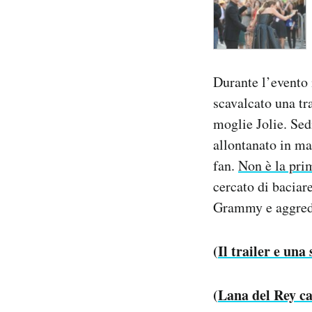
Durante l’evento i
scavalcato una tr
moglie Jolie. Sed
allontanato in ma
fan.
Non è la pri
cercato di baciar
Grammy e aggred
(
Il trailer e una
(
Lana del Rey c