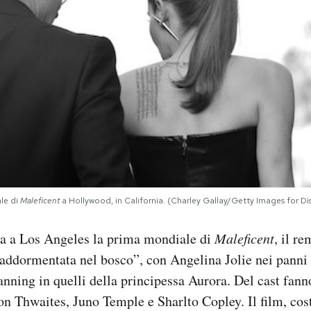
ale di
Maleficent
a Hollywood, in California. (Charley Gallay/Getty Images for Di
ta a Los Angeles la prima mondiale di
Maleficent
, il r
addormentata nel bosco”, con Angelina Jolie nei panni 
anning in quelli della principessa Aurora. Del cast fann
n Thwaites, Juno Temple e Sharlto Copley. Il film, cos