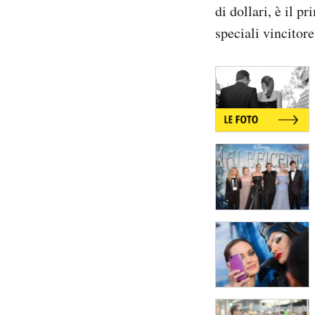
di dollari, è il p
Notifiche mobile
Regala il Post
speciali vincitor
Hai bisogno di aiuto?
Esci