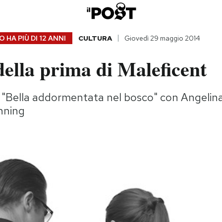
 HA PIÙ DI
12 ANNI
CULTURA
Giovedì 29 maggio 2014
della prima di Maleficent
a "Bella addormentata nel bosco" con Angelina
anning