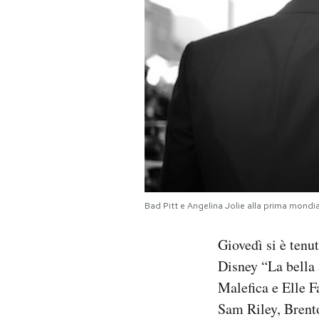
PODCAST
NEWSLETTER
I MIEI PREFERITI
SHOP
Bad Pitt e Angelina Jolie alla prima mondi
CALENDARIO
Giovedì si è tenu
AREA PERSONALE
Disney “La bella 
Malefica e Elle F
Area Personale
Sam Riley, Brento
Newsletter