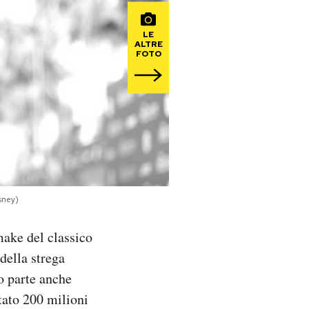
LE
ALTRE
FOTO
sney)
emake del classico
della strega
o parte anche
tato 200 milioni