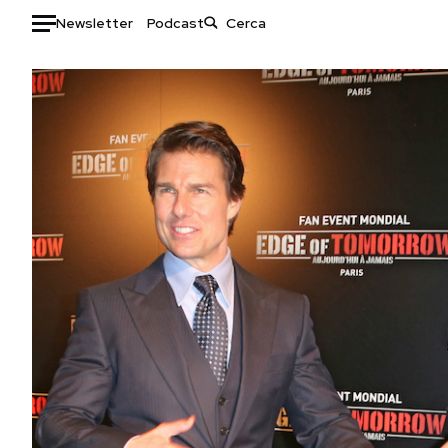
Newsletter
Podcast
Auto
HOME
Italia
Moda
Mondo
Libri
Politica
Consumismi
Tecnologia
Storie/Idee
Internet
Ok Boomer!
Scienza
Media
Cultura
Europa
Economia
Altrecose
Sport
Mondiali calcio 2026