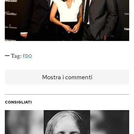
PODCAST
NEWSLETTER
I MIEI PREFERITI
Tag:
FDO
SHOP
Mostra i commenti
CALENDARIO
CONSIGLIATI
AREA PERSONALE
Area Personale
Newsletter