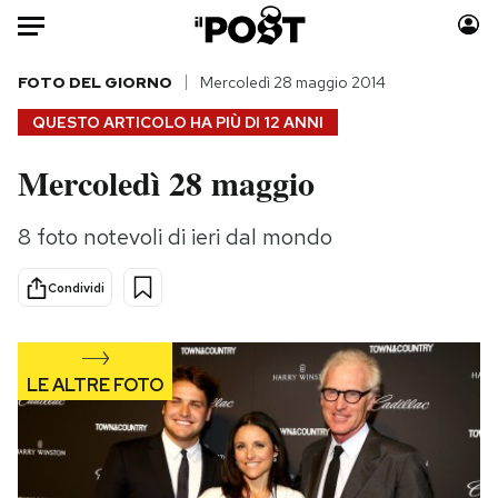
Auto
FOTO DEL GIORNO
Mercoledì 28 maggio 2014
QUESTO ARTICOLO HA PIÙ DI
12 ANNI
HOME
Mercoledì 28 maggio
Italia
Moda
Mondo
Libri
8 foto notevoli di ieri dal mondo
Politica
Consumismi
Tecnologia
Storie/Idee
Condividi
Internet
Ok Boomer!
Scienza
Media
Cultura
Europa
Economia
Altrecose
Sport
Mondiali calcio 2026