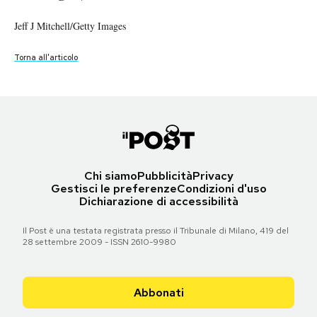
Notifiche mobile
Jeff J Mitchell/Getty Images
Regala il Post
Hai bisogno di aiuto?
Torna all'articolo
Esci
Chi siamo
Pubblicità
Privacy
Gestisci le preferenze
Condizioni d'uso
Dichiarazione di accessibilità
Il Post è una testata registrata presso il Tribunale di Milano, 419 del
28 settembre 2009 - ISSN 2610-9980
Abbonati