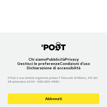
Notifiche mobile
Jeff J Mitchell/Getty Images
Regala il Post
Hai bisogno di aiuto?
Torna all'articolo
Esci
Chi siamo
Pubblicità
Privacy
Gestisci le preferenze
Condizioni d'uso
Dichiarazione di accessibilità
Il Post è una testata registrata presso il Tribunale di Milano, 419 del
28 settembre 2009 - ISSN 2610-9980
Abbonati