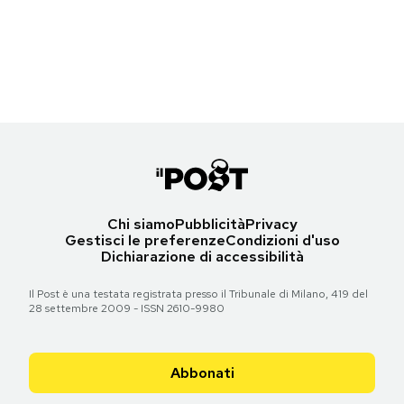
Notifiche mobile
Jeff J Mitchell/Getty Images
Regala il Post
Hai bisogno di aiuto?
Torna all'articolo
Esci
Chi siamo
Pubblicità
Privacy
Gestisci le preferenze
Condizioni d'uso
Dichiarazione di accessibilità
Il Post è una testata registrata presso il Tribunale di Milano, 419 del
28 settembre 2009 - ISSN 2610-9980
Abbonati