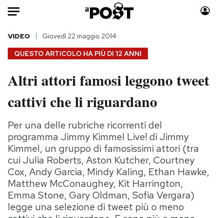
Auto
VIDEO
Giovedì 22 maggio 2014
QUESTO ARTICOLO HA PIÙ DI
12 ANNI
HOME
Altri attori famosi leggono tweet
Italia
Moda
cattivi che li riguardano
Mondo
Libri
Politica
Consumismi
Per una delle rubriche ricorrenti del
Tecnologia
Storie/Idee
programma Jimmy Kimmel Live! di Jimmy
Internet
Ok Boomer!
Kimmel, un gruppo di famosissimi attori (tra
Scienza
Media
cui Julia Roberts, Aston Kutcher, Courtney
Cultura
Europa
Cox, Andy Garcia, Mindy Kaling, Ethan Hawke,
Economia
Altrecose
Matthew McConaughey, Kit Harrington,
Emma Stone, Gary Oldman, Sofia Vergara)
Sport
Mondiali calcio 2026
legge una selezione di tweet più o meno