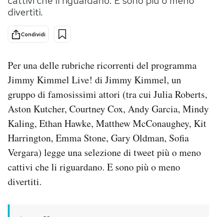
cattivi che li riguardano. E sono più o meno
divertiti.
PODCAST
Condividi
NEWSLETTER
Per una delle rubriche ricorrenti del programma
Jimmy Kimmel Live! di Jimmy Kimmel, un
I MIEI PREFERITI
gruppo di famosissimi attori (tra cui Julia Roberts,
Aston Kutcher, Courtney Cox, Andy Garcia, Mindy
SHOP
Kaling, Ethan Hawke, Matthew McConaughey, Kit
Harrington, Emma Stone, Gary Oldman, Sofia
CALENDARIO
Vergara) legge una selezione di tweet più o meno
cattivi che li riguardano. E sono più o meno
AREA PERSONALE
divertiti.
Area Personale
Newsletter