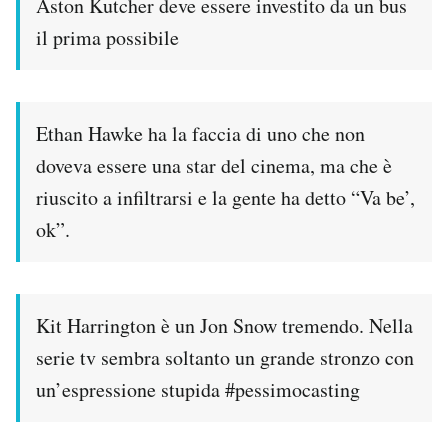
Aston Kutcher deve essere investito da un bus
Notifiche mobile
il prima possibile
Regala il Post
Hai bisogno di aiuto?
Esci
Ethan Hawke ha la faccia di uno che non
doveva essere una star del cinema, ma che è
riuscito a infiltrarsi e la gente ha detto “Va be’,
ok”.
Kit Harrington è un Jon Snow tremendo. Nella
serie tv sembra soltanto un grande stronzo con
un’espressione stupida #pessimocasting