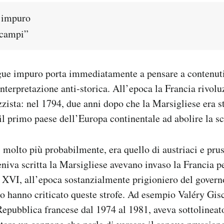
 impuro
i campi”
gue impuro porta immediatamente a pensare a contenuti 
’interpretazione anti-storica. All’epoca la Francia rivol
zista: nel 1794, due anni dopo che la Marsigliese era sta
 il primo paese dell’Europa continentale ad abolire la sc
 molto più probabilmente, era quello di austriaci e prus
niva scritta la Marsigliese avevano invaso la Francia per
i XVI, all’epoca sostanzialmente prigioniero del govern
to hanno criticato queste strofe. Ad esempio Valéry Gis
Repubblica francese dal 1974 al 1981, aveva sottolinea