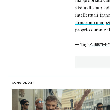
inappropriato can
visita di stato, a
intellettuali fran
firmarono una pe
proprio durante i
Tag:
CHRISTIANE
CONSIGLIATI