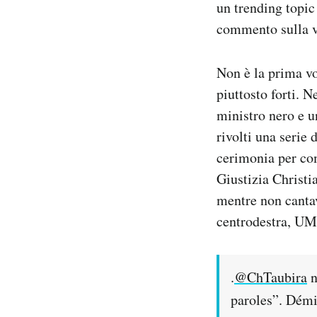
un trending topi
Notifiche mobile
commento sulla v
Regala il Post
Hai bisogno di aiuto?
Esci
Non è la prima vol
piuttosto forti. 
ministro nero e 
rivolti una serie
cerimonia per com
Giustizia Christi
mentre non cantav
centrodestra, UMP
.
@ChTaubira
n
paroles”. Démi