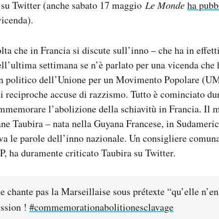
c su Twitter (anche sabato 17 maggio
Le Monde
ha pubb
icenda).
ta che in Francia si discute sull’inno – che ha in effett
Nell’ultima settimana se n’è parlato per una vicenda che
un politico dell’Unione per un Movimento Popolare (UM
 di reciproche accuse di razzismo. Tutto è cominciato du
memorare l’abolizione della schiavitù in Francia. Il m
ane Taubira – nata nella Guyana Francese, in Sudamerica
a le parole dell’inno nazionale. Un consigliere comunal
, ha duramente criticato Taubira su Twitter.
e chante pas la Marseillaise sous prétexte “qu’elle n’en
ssion !
#commemorationabolitionesclavage