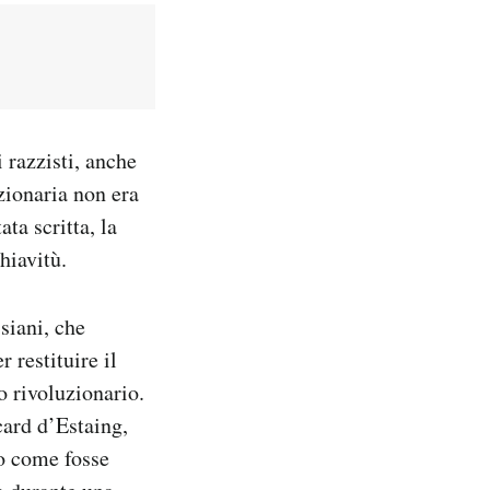
razzisti, anche
uzionaria non era
ta scritta, la
hiavitù.
siani, che
 restituire il
o rivoluzionario.
card d’Estaing,
to come fosse