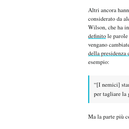
Altri ancora hann
considerato da al
Wilson, che ha int
definito
le parole 
vengano cambiate.
della presidenza 
esempio:
“[I nemici] sta
per tagliare la 
Ma la parte più co