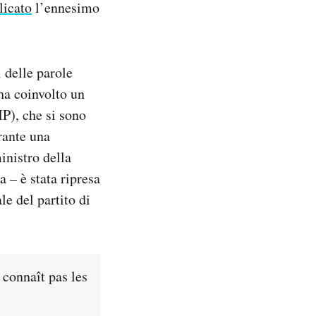
licato
l’ennesimo
i delle parole
 ha coinvolto un
P), che si sono
rante una
inistro della
 – è stata ripresa
e del partito di
 connaît pas les