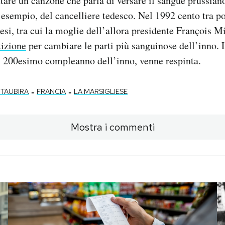
tare un canzone che parla di versare il sangue prussian
d esempio, del cancelliere tedesco. Nel 1992 cento tra po
cesi, tra cui la moglie dell’allora presidente François M
tizione
per cambiare le parti più sanguinose dell’inno. L
l 200esimo compleanno dell’inno, venne respinta.
-
-
 TAUBIRA
FRANCIA
LA MARSIGLIESE
Mostra i commenti