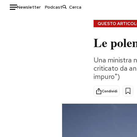
Newsletter
Podcast
Auto
QUESTO ARTICOLO
Le polem
HOME
Italia
Moda
Una ministra n
Mondo
Libri
criticato da an
Politica
Consumismi
impuro")
Tecnologia
Storie/Idee
Internet
Ok Boomer!
Condividi
Scienza
Media
Cultura
Europa
Economia
Altrecose
Sport
Mondiali calcio 2026