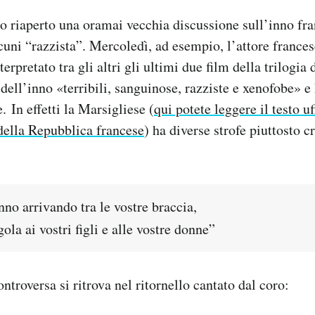
o riaperto una oramai vecchia discussione sull’inno fra
cuni “razzista”. Mercoledì, ad esempio, l’attore franc
erpretato tra gli altri gli ultimi due film della trilogia
dell’inno «terribili, sanguinose, razziste e xenofobe» e
 In effetti la Marsigliese (
qui potete leggere il testo uf
della Repubblica francese
) ha diverse strofe piuttosto 
nno arrivando tra le vostre braccia,
gola ai vostri figli e alle vostre donne”
ntroversa si ritrova nel ritornello cantato dal coro: