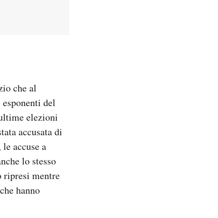
zio che al
 esponenti del
ultime elezioni
stata accusata di
, le accuse a
anche lo stesso
o ripresi mentre
o che hanno