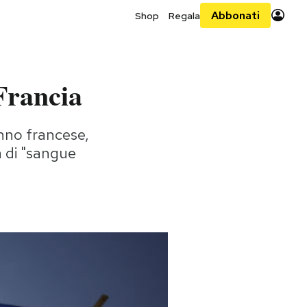
Abbonati
Shop
Regala
Francia
inno francese,
a di "sangue