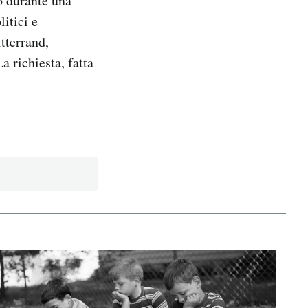
o durante una
litici e
itterrand,
a richiesta, fatta