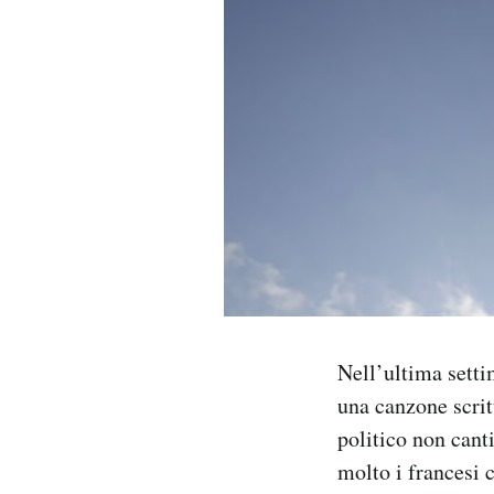
PODCAST
NEWSLETTER
I MIEI PREFERITI
SHOP
CALENDARIO
Nell’ultima sett
una canzone scritt
AREA PERSONALE
politico non canti
Area Personale
molto i francesi 
Newsletter