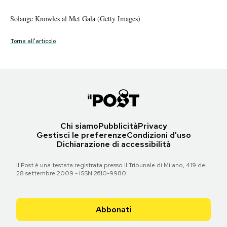
Notifiche mobile
Solange Knowles al Met Gala (Getty Images)
Regala il Post
Hai bisogno di aiuto?
Torna all'articolo
Esci
Chi siamo
Pubblicità
Privacy
Gestisci le preferenze
Condizioni d'uso
Dichiarazione di accessibilità
Il Post è una testata registrata presso il Tribunale di Milano, 419 del
28 settembre 2009 - ISSN 2610-9980
Abbonati