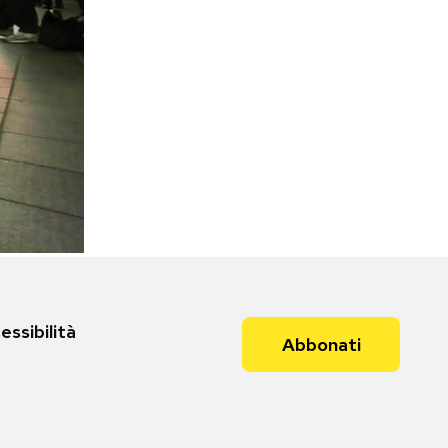
essibilità
Abbonati