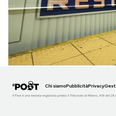
PODCAST
NEWSLETTER
I MIEI PREFERITI
SHOP
CALENDARIO
Chi siamo
Pubblicità
Privacy
Gesti
AREA PERSONALE
Il Post è una testata registrata presso il Tribunale di Milano, 419 del
Area Personale
Newsletter