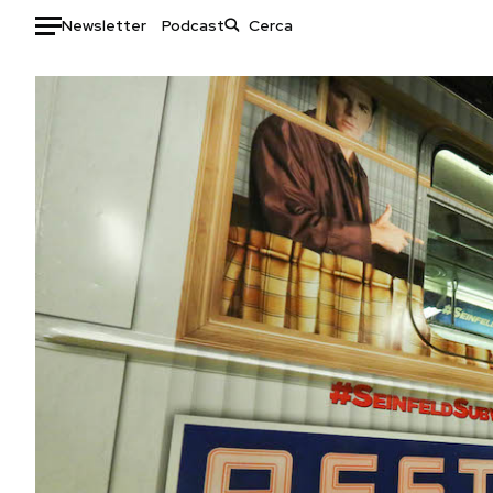
Newsletter
Podcast
Auto
HOME
Italia
Moda
Mondo
Libri
Politica
Consumismi
Tecnologia
Storie/Idee
Internet
Ok Boomer!
Scienza
Media
Cultura
Europa
Economia
Altrecose
Sport
Mondiali calcio 2026