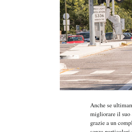
PODCAST
NEWSLETTER
I MIEI PREFERITI
SHOP
CALENDARIO
Anche se ultimame
AREA PERSONALE
migliorare il suo
Area Personale
grazie a un compl
Newsletter
senza particolari