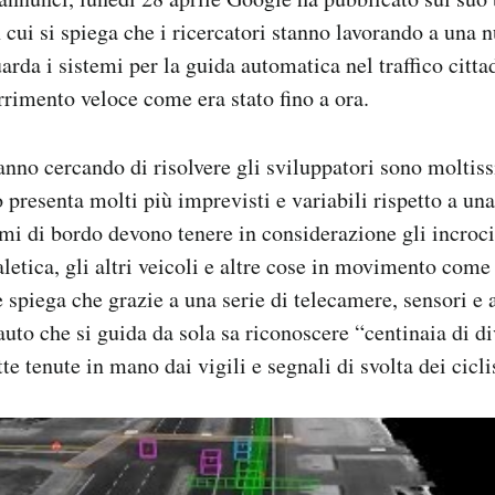
 cui si spiega che i ricercatori stanno lavorando a una 
arda i sistemi per la guida automatica nel traffico citta
orrimento veloce come era stato fino a ora.
anno cercando di risolvere gli sviluppatori sono moltiss
o presenta molti più imprevisti e variabili rispetto a u
temi di bordo devono tenere in considerazione gli incroci
aletica, gli altri veicoli e altre cose in movimento com
e spiega che grazie a una serie di telecamere, sensori e 
auto che si guida da sola sa riconoscere “centinaia di di
tte tenute in mano dai vigili e segnali di svolta dei cicl