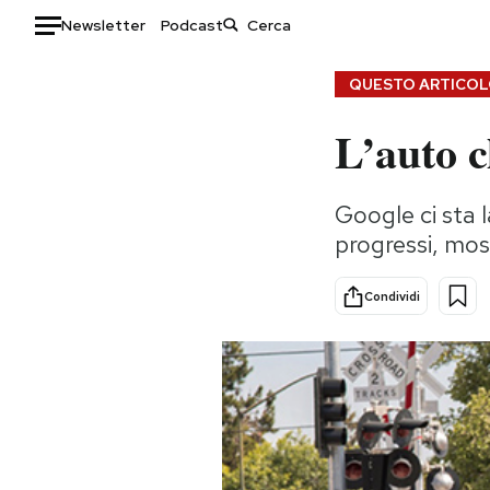
Newsletter
Podcast
Auto
QUESTO ARTICOLO
L’auto c
HOME
Italia
Moda
Google ci sta 
Mondo
Libri
progressi, mos
Politica
Consumismi
Tecnologia
Storie/Idee
Condividi
Internet
Ok Boomer!
Scienza
Media
Cultura
Europa
Economia
Altrecose
Sport
Mondiali calcio 2026