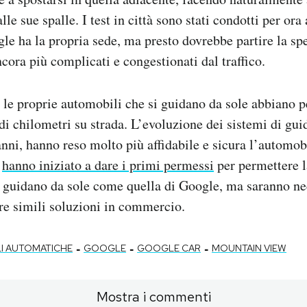
 alle sue spalle. I test in città sono stati condotti per o
le ha la propria sede, ma presto dovrebbe partire la sp
ncora più complicati e congestionati dal traffico.
le proprie automobili che si guidano da sole abbiano pe
di chilometri su strada. L’evoluzione dei sistemi di gui
anni, hanno reso molto più affidabile e sicura l’automobi
à
hanno iniziato a dare i primi permessi
per permettere l
i guidano da sole come quella di Google, ma saranno ne
re simili soluzioni in commercio.
-
-
-
I AUTOMATICHE
GOOGLE
GOOGLE CAR
MOUNTAIN VIEW
Mostra i commenti