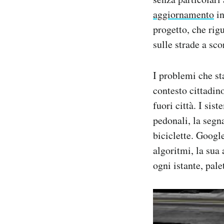
Notifiche mobile
aggiornamento
in
Regala il Post
progetto, che rigu
Hai bisogno di aiuto?
sulle strade a sc
Esci
I problemi che st
contesto cittadin
fuori città. I sis
pedonali, la segn
biciclette. Googl
algoritmi, la sua 
ogni istante, pale