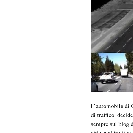
L’automobile di G
di traffico, deci
sempre sul blog d
chiusa al traffico