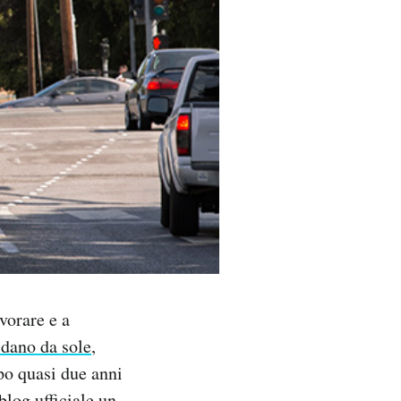
vorare e a
idano da sole
,
po quasi due anni
blog ufficiale
un