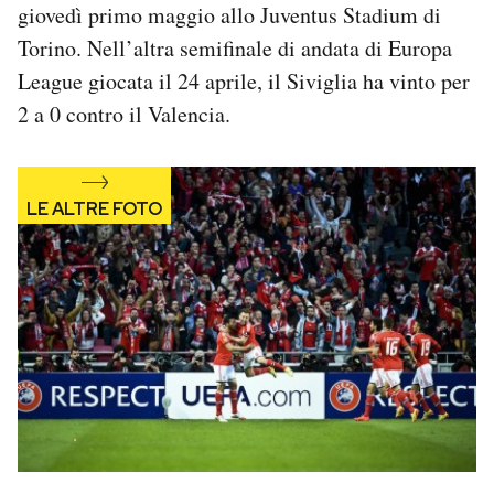
giovedì primo maggio allo Juventus Stadium di
Notifiche mobile
Torino. Nell’altra semifinale di andata di Europa
Regala il Post
Hai bisogno di aiuto?
League giocata il 24 aprile, il Siviglia ha vinto per
Esci
2 a 0 contro il Valencia.