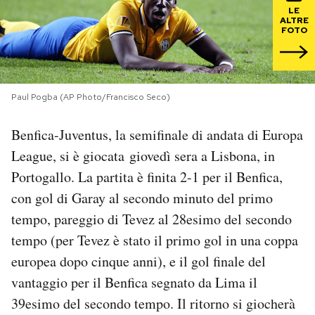
LE
ALTRE
PODCAST
FOTO
NEWSLETTER
Paul Pogba (AP Photo/Francisco Seco)
I MIEI PREFERITI
Benfica-Juventus, la semifinale di andata di Europa
League, si è giocata giovedì sera a Lisbona, in
SHOP
Portogallo. La partita è finita 2-1 per il Benfica,
con gol di Garay al secondo minuto del primo
CALENDARIO
tempo, pareggio di Tevez al 28esimo del secondo
tempo (per Tevez è stato il primo gol in una coppa
europea dopo cinque anni), e il gol finale del
AREA PERSONALE
vantaggio per il Benfica segnato da Lima il
Area Personale
39esimo del secondo tempo. Il ritorno si giocherà
Newsletter