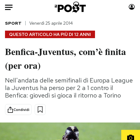
Auto
SPORT
Venerdì 25 aprile 2014
QUESTO ARTICOLO HA PIÙ DI
12 ANNI
HOME
Benfica-Juventus, com’è finita
Italia
Moda
(per ora)
Mondo
Libri
Politica
Consumismi
Nell'andata delle semifinali di Europa League
Tecnologia
Storie/Idee
la Juventus ha perso per 2 a 1 contro il
Internet
Ok Boomer!
Benfica: giovedì si gioca il ritorno a Torino
Scienza
Media
Cultura
Europa
Condividi
Economia
Altrecose
Sport
Mondiali calcio 2026