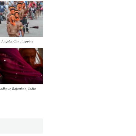
Angeles City, Filippine
Jodhpur, Rajasthan, India