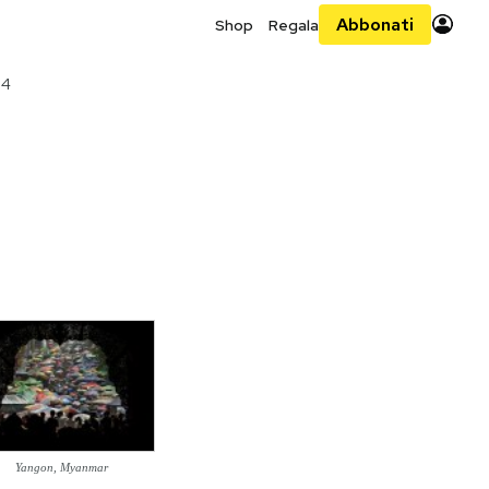
Abbonati
Shop
Regala
14
Yangon, Myanmar