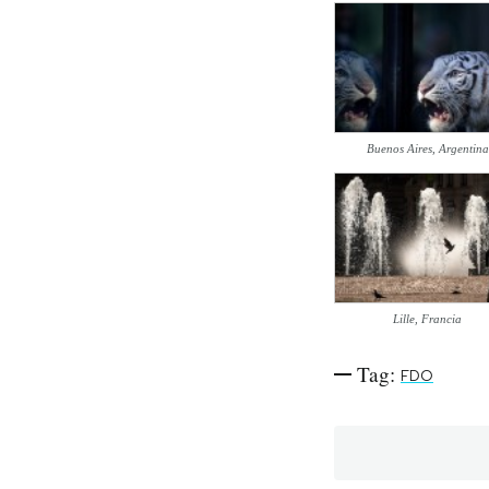
PODCAST
NEWSLETTER
Buenos Aires, Argentina
I MIEI PREFERITI
SHOP
Lille, Francia
CALENDARIO
Tag:
FDO
AREA PERSONALE
Area Personale
Newsletter