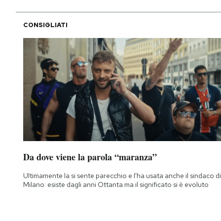
Notifiche mobile
Regala il Post
CONSIGLIATI
Hai bisogno di aiuto?
Esci
Da dove viene la parola “maranza”
Ultimamente la si sente parecchio e l'ha usata anche il sindaco di
Milano: esiste dagli anni Ottanta ma il significato si è evoluto