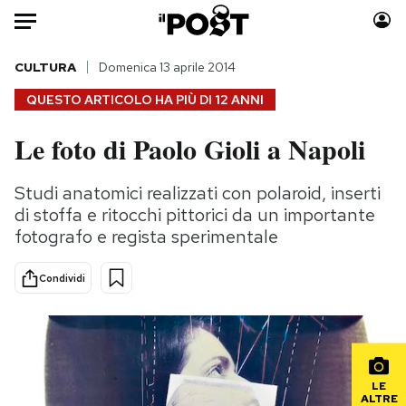
Auto
CULTURA
Domenica 13 aprile 2014
QUESTO ARTICOLO HA PIÙ DI
12 ANNI
HOME
Le foto di Paolo Gioli a Napoli
Italia
Moda
Mondo
Libri
Studi anatomici realizzati con polaroid, inserti
Politica
Consumismi
di stoffa e ritocchi pittorici da un importante
Tecnologia
Storie/Idee
fotografo e regista sperimentale
Internet
Ok Boomer!
Condividi
Scienza
Media
Cultura
Europa
Economia
Altrecose
Sport
Mondiali calcio 2026
LE
ALTRE