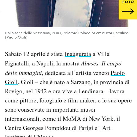
FOTO
PODCAST
NEWSLETTER
Dalla serie delle
Vessazioni
, 2010, Polaroid Polacolor cm 60x50, acrilico
(Paolo Gioli)
Sabato 12 aprile è stata
inaugurata
a Villa
I MIEI PREFERITI
Pignatelli, a Napoli, la mostra
Abuses. Il corpo
delle immagini
, dedicata all’artista veneto
Paolo
SHOP
Gioli
. Gioli – che è nato a Sarzano, in provincia di
Rovigo, nel 1942 e ora vive a Lendinara – lavora
CALENDARIO
come pittore, fotografo e film maker, e le sue opere
sono conservate in importanti musei
AREA PERSONALE
internazionali, come il MoMA di New York, il
Area Personale
Centre Georges Pompidou di Parigi e l’Art
Newsletter
Institute di Chicago.