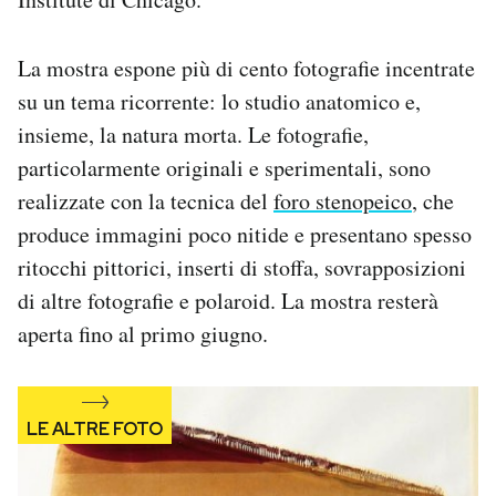
Notifiche mobile
Regala il Post
La mostra espone più di cento fotografie incentrate
Hai bisogno di aiuto?
su un tema ricorrente: lo studio anatomico e,
Esci
insieme, la natura morta. Le fotografie,
particolarmente originali e sperimentali, sono
realizzate con la tecnica del
foro stenopeico
, che
produce immagini poco nitide e presentano spesso
ritocchi pittorici, inserti di stoffa, sovrapposizioni
di altre fotografie e polaroid. La mostra resterà
aperta fino al primo giugno.