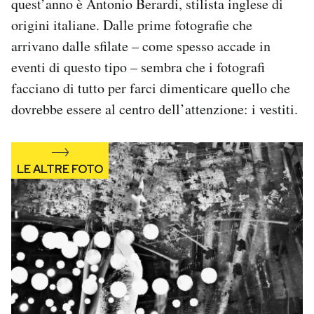
quest’anno è Antonio Berardi, stilista inglese di
Notifiche mobile
origini italiane. Dalle prime fotografie che
Regala il Post
arrivano dalle sfilate – come spesso accade in
Hai bisogno di aiuto?
eventi di questo tipo – sembra che i fotografi
Esci
facciano di tutto per farci dimenticare quello che
dovrebbe essere al centro dell’attenzione: i vestiti.