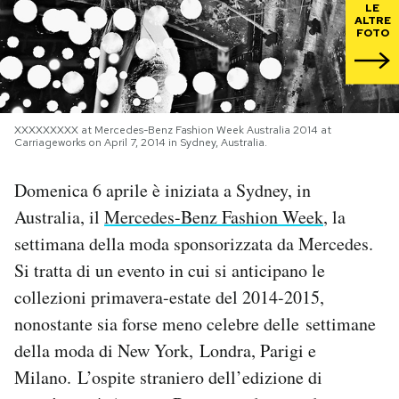
LE
ALTRE
FOTO
PODCAST
NEWSLETTER
XXXXXXXXX at Mercedes-Benz Fashion Week Australia 2014 at
Carriageworks on April 7, 2014 in Sydney, Australia.
I MIEI PREFERITI
Domenica 6 aprile è iniziata a Sydney, in
SHOP
Australia, il
Mercedes-Benz Fashion Week
, la
settimana della moda sponsorizzata da Mercedes.
Si tratta di un evento in cui si anticipano le
CALENDARIO
collezioni primavera-estate del 2014-2015,
nonostante sia forse meno celebre delle settimane
AREA PERSONALE
della moda di New York, Londra, Parigi e
Area Personale
Milano. L’ospite straniero dell’edizione di
Newsletter