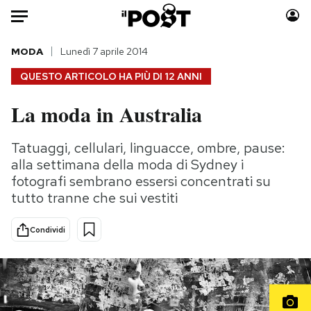
Auto
MODA
Lunedì 7 aprile 2014
QUESTO ARTICOLO HA PIÙ DI
12 ANNI
HOME
La moda in Australia
Italia
Moda
Mondo
Libri
Tatuaggi, cellulari, linguacce, ombre, pause:
Politica
Consumismi
alla settimana della moda di Sydney i
Tecnologia
Storie/Idee
fotografi sembrano essersi concentrati su
tutto tranne che sui vestiti
Internet
Ok Boomer!
Scienza
Media
Condividi
Cultura
Europa
Economia
Altrecose
Sport
Mondiali calcio 2026